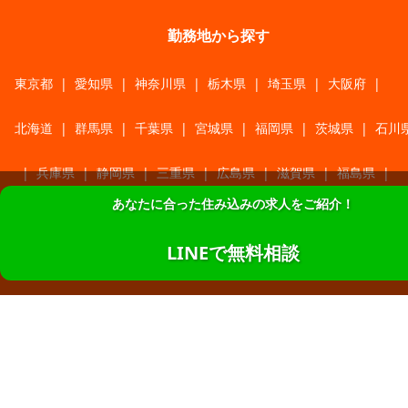
勤務地から探す
東京都
|
愛知県
|
神奈川県
|
栃木県
|
埼玉県
|
大阪府
|
北海道
|
群馬県
|
千葉県
|
宮城県
|
福岡県
|
茨城県
|
石川
|
兵庫県
|
静岡県
|
三重県
|
広島県
|
滋賀県
|
福島県
|
あなたに合った住み込みの求人をご紹介！
奈良県
|
新潟県
|
福井県
|
長崎県
|
京都府
|
岩手県
|
富山
LINEで無料相談
|
山梨県
|
熊本県
|
山形県
|
岡山県
|
宮崎県
|
鹿児島県
|
大分県
|
長野県
|
香川県
|
佐賀県
|
青森県
|
秋田県
|
山口
|
和歌山県
|
岐阜県
|
鳥取県
|
愛媛県
|
高知県
|
徳島県
|
島根県
|
沖縄県