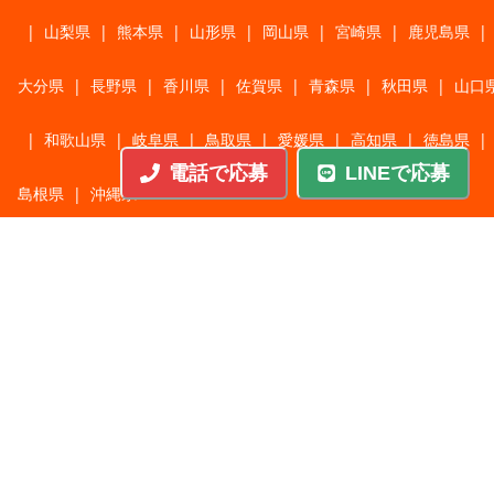
|
山梨県
|
熊本県
|
山形県
|
岡山県
|
宮崎県
|
鹿児島県
|
大分県
|
長野県
|
香川県
|
佐賀県
|
青森県
|
秋田県
|
山口
|
和歌山県
|
岐阜県
|
鳥取県
|
愛媛県
|
高知県
|
徳島県
|
電話で応募
LINEで応募
島根県
|
沖縄県
職種から探す
施工管理
|
機械・機構設計・金型設計
|
ITエンジニア
|
サポートエンジニア
|
販売・サービススタッフ
|
回路・システム設計
|
調理・調理補助
|
医療・福祉・介護
|
営
|
工場・軽作業
|
インフラエンジニア
|
警備・交通誘導
|