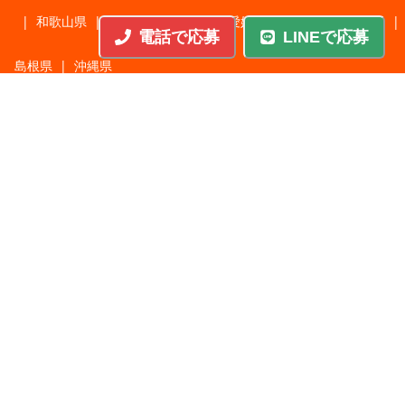
|
和歌山県
|
岐阜県
|
鳥取県
|
愛媛県
|
高知県
|
徳島県
|
電話で応募
LINEで応募
島根県
|
沖縄県
職種から探す
施工管理
|
機械・機構設計・金型設計
|
ITエンジニア
|
サポートエンジニア
|
販売・サービススタッフ
|
回路・システム設計
|
調理・調理補助
|
医療・福祉・介護
|
営
|
工場・軽作業
|
インフラエンジニア
|
警備・交通誘導
|
ドライバー・配送・物流
|
事務・営業事務・総務
|
その他
|
パチンコ・アミューズ
|
教育・講師・インストラクター
|