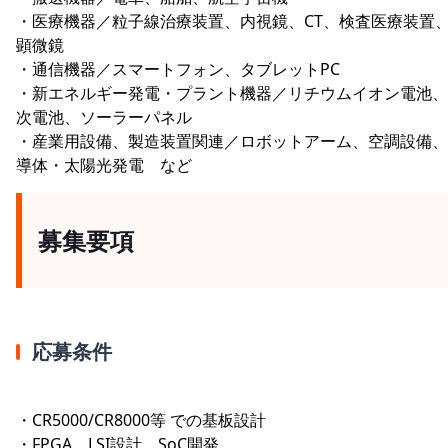
・医療機器／粒子線治療装置、内視鏡、CT、検査医療装置
顕微鏡
・通信機器／スマートフォン、タブレットPC
・新エネルギー発電・プラント機器／リチウムイオン電池、
次電池、ソーラーパネル
・産業用設備、製造装置関連／ロボットアーム、空調設備、
導体・太陽光発電 など
募集要項
応募条件
・CR5000/CR8000等 での基板設計
・FPGA、LSI設計、SoC開発