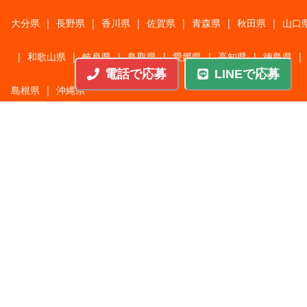
大分県
|
長野県
|
香川県
|
佐賀県
|
青森県
|
秋田県
|
山口
|
和歌山県
|
岐阜県
|
鳥取県
|
愛媛県
|
高知県
|
徳島県
|
電話で応募
LINEで応募
島根県
|
沖縄県
職種から探す
施工管理
|
機械・機構設計・金型設計
|
ITエンジニア
|
サポートエンジニア
|
販売・サービススタッフ
|
回路・システム設計
|
調理・調理補助
|
医療・福祉・介護
|
営
|
工場・軽作業
|
インフラエンジニア
|
警備・交通誘導
|
ドライバー・配送・物流
|
事務・営業事務・総務
|
その他
|