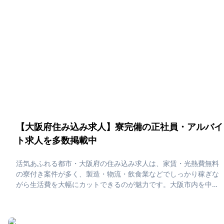
とめています。社員寮・独身寮が充実していますので、是非ご応
募ください！
【大阪府住み込み求人】寮完備の正社員・アルバイ
ト求人を多数掲載中
活気あふれる都市・大阪府の住み込み求人は、家賃・光熱費無料
の寮付き案件が多く、製造・物流・飲食業などでしっかり稼ぎな
がら生活費を大幅にカットできるのが魅力です。大阪市内を中心
にアクセスの良い勤務地が多く、オフの日はユニバや道頓堀で遊
んだり、たこ焼き・串カツなど“食い倒れの街”を満喫できる楽しさ
も住み込み生活の特権です。「大阪府で住み込みたい！」「正社