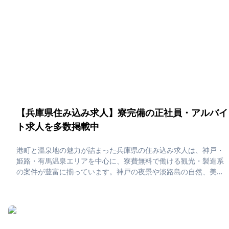
すので、是非ご応募ください！
【兵庫県住み込み求人】寮完備の正社員・アルバイ
ト求人を多数掲載中
港町と温泉地の魅力が詰まった兵庫県の住み込み求人は、神戸・
姫路・有馬温泉エリアを中心に、寮費無料で働ける観光・製造系
の案件が豊富に揃っています。神戸の夜景や淡路島の自然、美味
しい神戸牛や明石焼きを楽しみながら、仕事もプライベートも充
実できる「暮らしと遊びが両立する」住み込みライフが実現しま
す。「兵庫県で住み込みたい！」「正社員・アルバイト求人に応
募したい」そんな、あなたの為に兵庫県の住み込み求人をピック
アップしました！住み込みで働ける正社員・アルバイト求人をま