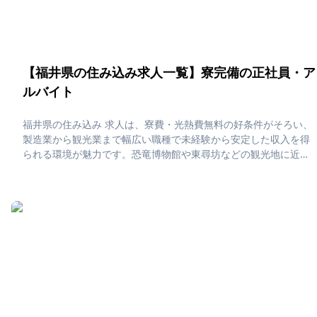
【福井県の住み込み求人一覧】寮完備の正社員・ア
ルバイト
福井県の住み込み 求人は、寮費・光熱費無料の好条件がそろい、
製造業から観光業まで幅広い職種で未経験から安定した収入を得
られる環境が魅力です。恐竜博物館や東尋坊などの観光地に近い
エリアでは、自然と歴史に囲まれた落ち着いた暮らしができ、オ
フには日本海の絶景や越前がにを楽しむ贅沢な時間が待っていま
す。「福井県で住み込みたい！」「正社員・アルバイト求人に応
募したい」そんな、あなたの為に福井県の住み込み求人をピック
アップしました！住み込みで働ける正社員・アルバイト求人をま
とめています。社員寮・独身寮が充実していますので、是非ご応
募ください！