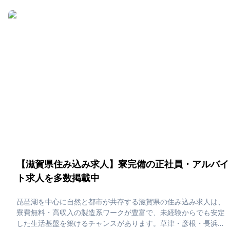
す。「京都府で住み込みたい！」「正社員・アルバイト求人に応
募したい」そんな、あなたの為に京都府の住み込み求人をピック
アップしました！住み込みで働ける正社員・アルバイト求人をま
とめています。社員寮・独身寮が充実していますので、是非ご応
募ください！
【滋賀県住み込み求人】寮完備の正社員・アルバイ
ト求人を多数掲載中
琵琶湖を中心に自然と都市が共存する滋賀県の住み込み求人は、
寮費無料・高収入の製造系ワークが豊富で、未経験からでも安定
した生活基盤を築けるチャンスがあります。草津・彦根・長浜な