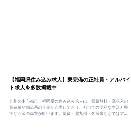
の為に佐賀県の住み込み求人をピックアップしました！住み込み
で働ける正社員・アルバイト求人をまとめています。社員寮・独
身寮が充実していますので、是非ご応募ください！
【福岡県住み込み求人】寮完備の正社員・アルバイ
ト求人を多数掲載中
九州の中心都市・福岡県の住み込み求人は、寮費無料・高収入の
製造業や物流系の仕事が充実しており、都市での便利な生活と堅
実な貯金の両立が叶います。博多・北九州・久留米などではアク
セス抜群の勤務地で働きながら、明太子やとんこつラーメンなど
の名物グルメや博多の屋台文化を楽しめる、活気あふれる住み込