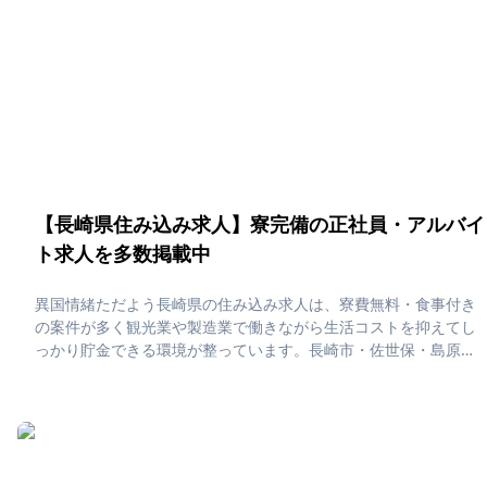
【長崎県住み込み求人】寮完備の正社員・アルバイ
ト求人を多数掲載中
異国情緒ただよう長崎県の住み込み求人は、寮費無料・食事付き
の案件が多く観光業や製造業で働きながら生活コストを抑えてし
っかり貯金できる環境が整っています。長崎市・佐世保・島原な
どでは、ハウステンボスやグラバー園といった観光地巡り、五島
列島の絶景、長崎ちゃんぽんなどのグルメを楽しみながら、ゆっ
たりとした住み込み生活が送れます。「長崎県で住み込みた
い！」「正社員・アルバイト求人に応募したい」そんな、あなた
の為に長崎県の住み込み求人をピックアップしました！住み込み
で働ける正社員・アルバイト求人をまとめています。社員寮・独