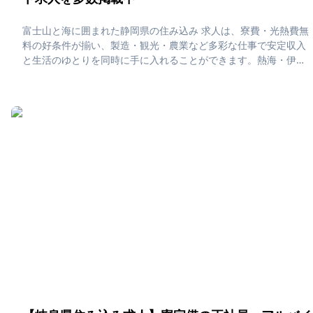
富士山と海に囲まれた静岡県の住み込み 求人は、寮費・光熱費無
料の好条件が揃い、製造・観光・農業など多彩な仕事で安定収入
と生活のゆとりを同時に手に入れることができます。熱海・伊東
の温泉地や浜松・焼津の港町では、新鮮な海の幸や温泉を楽しみ
ながら、自然と都市機能が両立した環境でメリハリのある住み込
みライフを送ることができます。「静岡県で住み込みたい！」
「正社員・アルバイト求人に応募したい」そんな、あなたの為に
静岡県の住み込み求人をピックアップしました！住み込みで働け
る正社員・アルバイト求人をまとめています。社員寮・独身寮が
充実していますので、是非ご応募ください！