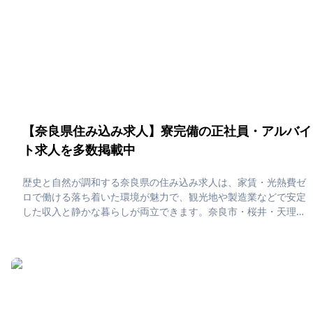
【奈良県住み込み求人】寮完備の正社員・アルバイ
ト求人を多数掲載中
歴史と自然が調和する奈良県の住み込み求人は、家賃・光熱費ゼ
ロで働ける落ち着いた環境が魅力で、観光地や製造業などで安定
した収入と静かな暮らしが両立できます。奈良市・桜井・天理エ
リアでは、鹿と共存する古都の街並みや世界遺産を身近に感じな
がら、心穏やかな日常とコストを抑えた生活を実現できる住み込
みライフが叶います。「奈良県で住み込みたい！」「正社員・ア
ルバイト求人に応募したい」そんな、あなたの為に奈良県の住み
込み求人をピックアップしました！住み込みで働ける正社員・ア
ルバイト求人をまとめています。社員寮・独身寮が充実していま