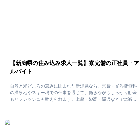
【新潟県の住み込み求人一覧】寮完備の正社員・ア
ルバイト
自然と米どころの恵みに囲まれた新潟県なら、寮費・光熱費無料
の温泉地やスキー場での仕事を通じて、働きながらしっかり貯金
もリフレッシュも叶えられます。上越・妙高・湯沢などでは観
光・農業・リゾート系の住み込み募集が多く、オフには日本海の
絶景や地酒・海鮮グルメを堪能できる“ごほうび時間”が待っていま
す。「新潟県で住み込みたい！」「正社員・アルバイト求人に応
募したい」そんな、あなたの為に新潟県の住み込み求人をピック
アップしました！住み込みで働ける正社員・アルバイト求人をま
とめています。社員寮・独身寮が充実していますので、是非ご応