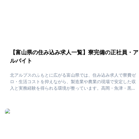
【富山県の住み込み求人一覧】寮完備の正社員・ア
ルバイト
北アルプスのふもとに広がる富山県では、住み込み求人で寮費ゼ
ロ・生活コストを抑えながら、製造業や農業の現場で安定した収
入と実務経験を得られる環境が整っています。高岡・魚津・黒部
などの地域では、自然に囲まれた静かな寮生活を送りつつ、休日
は立山黒部アルペンルートや富山湾の新鮮な海の幸を楽しめる贅
沢な暮らしが待っています。「富山県で住み込みたい！」「正社
員・アルバイト求人に応募したい」そんな、あなたの為に富山県
の住み込み求人をピックアップしました！住み込みで働ける正社
員・アルバイト求人をまとめています。社員寮・独身寮が充実し
ていますので、是非ご応募ください！