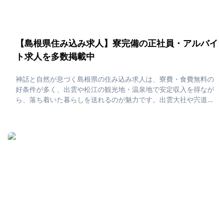
【島根県住み込み求人】寮完備の正社員・アルバイ
ト求人を多数掲載中
神話と自然が息づく島根県の住み込み求人は、寮費・食費無料の
好条件が多く、出雲や松江の観光地・温泉地で安定収入を得なが
ら、落ち着いた暮らしを送れるのが魅力です。出雲大社や宍道
湖、石見銀山といった歴史的名所に囲まれた環境で休日は観光や
温泉で心を癒しつつ、生活コストを抑えてしっかり貯金ができる
住み込みライフが実現します。「島根県で住み込みたい！」「正
社員・アルバイト求人に応募したい」そんな、あなたの為に島根
県の住み込み求人をピックアップしました！住み込みで働ける正
社員・アルバイト求人をまとめています。社員寮・独身寮が充実
していますので、是非ご応募ください！