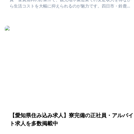
ら生活コストを大幅に抑えられるのが魅力です。四日市・鈴鹿・
伊勢などでは地元グルメや温泉、伊勢神宮参拝なども楽しめ、働
きながら“心が整う”ような豊かな暮らしを実現できます。「三重県
で住み込みたい！」「正社員・アルバイト求人に応募したい」そ
んな、あなたの為に三重県の住み込み求人をピックアップしまし
た！住み込みで働ける正社員・アルバイト求人をまとめていま
す。社員寮・独身寮が充実していますので、是非ご応募くださ
い！
【愛知県住み込み求人】寮完備の正社員・アルバイ
ト求人を多数掲載中