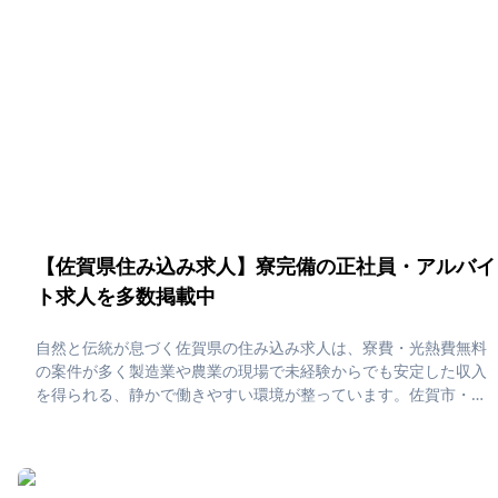
身寮が充実していますので、是非ご応募ください！
【佐賀県住み込み求人】寮完備の正社員・アルバイ
ト求人を多数掲載中
自然と伝統が息づく佐賀県の住み込み求人は、寮費・光熱費無料
の案件が多く製造業や農業の現場で未経験からでも安定した収入
を得られる、静かで働きやすい環境が整っています。佐賀市・鳥
栖・伊万里などでは、有田焼や嬉野温泉、呼子のイカなど地域の
魅力を身近に感じながら、ゆとりある暮らしと堅実な貯金を両立
できる住み込みライフが実現します。「佐賀県で住み込みた
い！」「正社員・アルバイト求人に応募したい」そんな、あなた