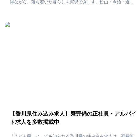
得ながら、落ち着いた暮らしを実現できます。松山・今治・道後
温泉エリアでは、歴史ある温泉や瀬戸内海の絶景を楽しめる環境
が整っており、働きながらリフレッシュできる贅沢な住み込みラ
イフが待っています。「愛媛県で住み込みたい！」「正社員・ア
ルバイト求人に応募したい」そんな、あなたの為に愛媛県の住み
込み求人をピックアップしました！住み込みで働ける正社員・ア
ルバイト求人をまとめています。社員寮・独身寮が充実していま
すので、是非ご応募ください！
【香川県住み込み求人】寮完備の正社員・アルバイ
ト求人を多数掲載中
「うどん県」としても知られる香川県の住み込み求人は、寮費無