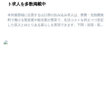
ト求人を多数掲載中
本州最西端に位置する山口県の住み込み求人は、寮費・光熱費無
料で働ける製造業や観光業が豊富で、生活コストを抑えつつ安定
した収入とゆとりある暮らしを実現できます。下関・岩国・長門
などでは角島大橋や錦帯橋など絶景スポットに囲まれた環境で、
休日には温泉や海の幸を堪能しながら、自然と歴史に癒される住
み込み生活が楽しめます。「山口県で住み込みたい！」「正社
員・アルバイト求人に応募したい」そんな、あなたの為に山口県
の住み込み求人をピックアップしました！住み込みで働ける正社
員・アルバイト求人をまとめています。社員寮・独身寮が充実し
ていますので、是非ご応募ください！