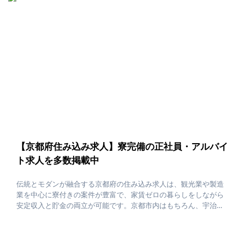
員・アルバイト求人に応募したい」そんな、あなたの為に大阪府
の住み込み求人をピックアップしました！住み込みで働ける正社
員・アルバイト求人をまとめています。社員寮・独身寮が充実し
ていますので、是非ご応募ください！
【京都府住み込み求人】寮完備の正社員・アルバイ
ト求人を多数掲載中
伝統とモダンが融合する京都府の住み込み求人は、観光業や製造
業を中心に寮付きの案件が豊富で、家賃ゼロの暮らしをしながら
安定収入と貯金の両立が可能です。京都市内はもちろん、宇治・
福知山などのエリアでも住み込みワークが見つかり、休日には世
界遺産巡りや抹茶スイーツを楽しむ“京都らしい時間”を堪能できま