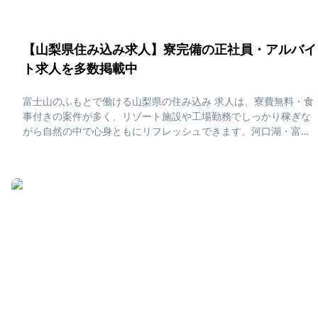
【山梨県住み込み求人】寮完備の正社員・アルバイ
ト求人を多数掲載中
富士山のふもとで働ける山梨県の住み込み 求人は、寮費無料・食
事付きの案件が多く、リゾート施設や工場勤務でしっかり稼ぎな
がら自然の中で心身ともにリフレッシュできます。河口湖・富士
吉田・石和温泉エリアでは、富士山ビューの寮に住みながら、休
日はワイン巡りや温泉、美しい四季折々の風景を楽しむことがで
きる贅沢な住み込みライフが叶います。「山梨県で住み込みた
い！」「正社員・アルバイト求人に応募したい」そんな、あなた
の為に山梨県の住み込み求人をピックアップしました！住み込み
で働ける正社員・アルバイト求人をまとめています。社員寮・独
身寮が充実していますので、是非ご応募ください！