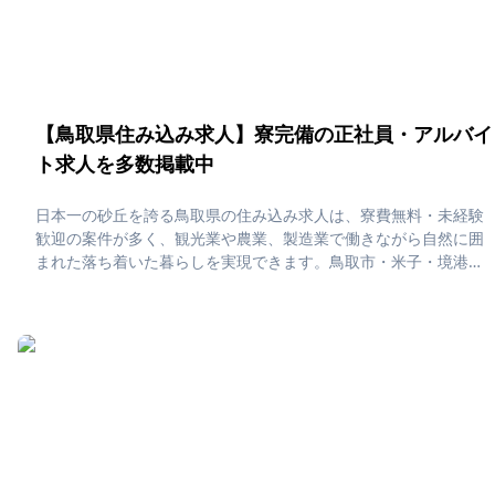
【鳥取県住み込み求人】寮完備の正社員・アルバイ
ト求人を多数掲載中
日本一の砂丘を誇る鳥取県の住み込み求人は、寮費無料・未経験
歓迎の案件が多く、観光業や農業、製造業で働きながら自然に囲
まれた落ち着いた暮らしを実現できます。鳥取市・米子・境港な
どでは温泉や地元の海の幸を楽しめるほか、都会にはない静かな
環境で心と体を整えながら、着実に貯金を増やせる住み込みライ
フが叶います。「鳥取県で住み込みたい！」「正社員・アルバイ
ト求人に応募したい」そんな、あなたの為に鳥取県の住み込み求
人をピックアップしました！住み込みで働ける正社員・アルバイ
ト求人をまとめています。社員寮・独身寮が充実していますの
で、是非ご応募ください！