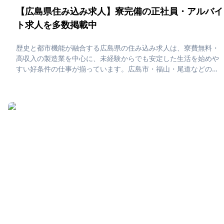
【広島県住み込み求人】寮完備の正社員・アルバイ
ト求人を多数掲載中
歴史と都市機能が融合する広島県の住み込み求人は、寮費無料・
高収入の製造業を中心に、未経験からでも安定した生活を始めや
すい好条件の仕事が揃っています。広島市・福山・尾道などのエ
リアでは、原爆ドームや厳島神社といった世界遺産を巡ったり、
瀬戸内の海鮮グルメを楽しみながら、働きながら旅するような住
み込みライフが叶います。「広島県で住み込みたい！」「正社
員・アルバイト求人に応募したい」そんな、あなたの為に広島県
の住み込み求人をピックアップしました！住み込みで働ける正社
員・アルバイト求人をまとめています。社員寮・独身寮が充実し
ていますので、是非ご応募ください！