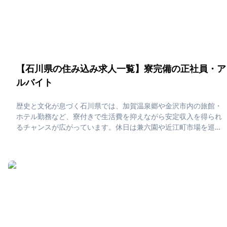
【石川県の住み込み求人一覧】寮完備の正社員・ア
ルバイト
歴史と文化が息づく石川県では、加賀温泉郷や金沢市内の旅館・
ホテル勤務など、寮付きで生活費を抑えながら安定収入を得られ
るチャンスが広がっています。休日は兼六園や近江町市場を巡っ
たり、日本海の海鮮や加賀野菜に舌鼓を打つなど、伝統とグルメ
を満喫しながら豊かな時間を過ごせるのが石川での住み込み生活
の魅力です。「石川県で住み込みたい！」「正社員・アルバイト
求人に応募したい」そんな、あなたの為に石川県の住み込み求人
をピックアップしました！住み込みで働ける正社員・アルバイト
求人をまとめています。社員寮・独身寮が充実していますので、
是非ご応募ください！