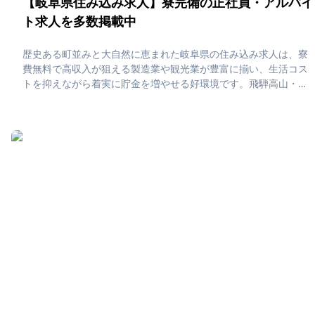
【岐阜県住み込み求人】寮完備の正社員・アルバイ
ト求人を多数掲載中
歴史ある町並みと大自然に恵まれた岐阜県の住み込み求人は、寮
費無料で高収入が狙える製造業や観光業が豊富に揃い、生活コス
トを抑えながら着実に貯金を増やせる好環境です。飛騨高山・下
呂温泉・中津川などでは落ち着いた田舎暮らしを楽しみつつ、休
日は温泉や合掌造りの集落、地元グルメに癒される“働きながら旅
するように暮らす”毎日が待っています。「岐阜県で住み込みた
い！」「正社員・アルバイト求人に応募したい」そんな、あなた
の為に岐阜県の住み込み求人をピックアップしました！住み込み
で働ける正社員・アルバイト求人をまとめています。社員寮・独
身寮が充実していますので、是非ご応募ください！