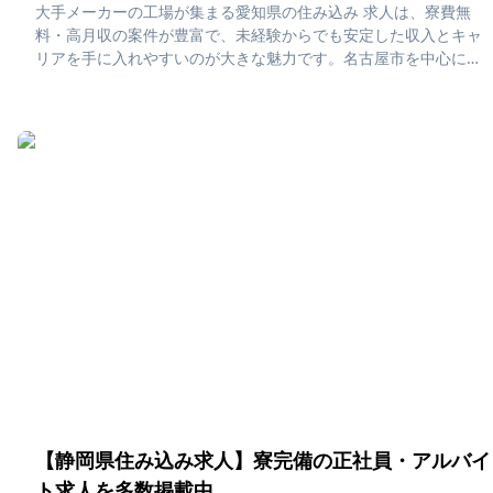
大手メーカーの工場が集まる愛知県の住み込み 求人は、寮費無
料・高月収の案件が豊富で、未経験からでも安定した収入とキャ
リアを手に入れやすいのが大きな魅力です。名古屋市を中心に、
豊田・岡崎・刈谷など製造業の集積地では生活インフラも充実し
ており、休日は名古屋めしや観光を楽しみながら効率よく貯金で
きる理想的な働き方が可能です。「愛知県で住み込みたい！」
「正社員・アルバイト求人に応募したい」そんな、あなたの為に
愛知県の住み込み求人をピックアップしました！住み込みで働け
る正社員・アルバイト求人をまとめています。社員寮・独身寮が
充実していますので、是非ご応募ください！
【静岡県住み込み求人】寮完備の正社員・アルバイ
ト求人を多数掲載中