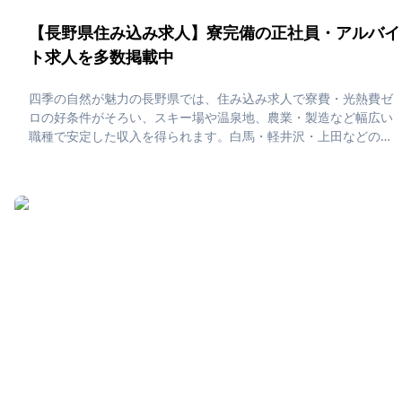
【長野県住み込み求人】寮完備の正社員・アルバイ
ト求人を多数掲載中
四季の自然が魅力の長野県では、住み込み求人で寮費・光熱費ゼ
ロの好条件がそろい、スキー場や温泉地、農業・製造など幅広い
職種で安定した収入を得られます。白馬・軽井沢・上田などの人
気エリアでは、美しい山々に囲まれた寮生活を送りながら、休日
は登山や温泉、信州そばや地酒を楽しむなど、心豊かな暮らしが
実現します。「長野県で住み込みたい！」「正社員・アルバイト
求人に応募したい」そんな、あなたの為に長野県の住み込み求人
をピックアップしました！住み込みで働ける正社員・アルバイト
求人をまとめています。社員寮・独身寮が充実していますので、
是非ご応募ください！