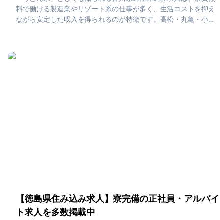
料で働ける製造業やリゾート系の仕事が多く、生活コストを抑え
ながら安定した収入を得られるのが特徴です。高松・丸亀・小豆
島などでは、瀬戸内の温暖な気候と島々の穏やかな風景に囲まれ
ながら、讃岐うどんや地元グルメを楽しめる、ゆったりとした住
み込み生活が叶います。「香川県で住み込みたい！」「正社員・
アルバイト求人に応募したい」そんな、あなたの為に香川県の住
み込み求人をピックアップしました！住み込みで働ける正社員・
アルバイト求人をまとめています。社員寮・独身寮が充実してい
ますので、是非ご応募ください！
【徳島県住み込み求人】寮完備の正社員・アルバイ
ト求人を多数掲載中