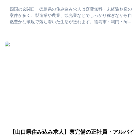
四国の玄関口・徳島県の住み込み求人は寮費無料・未経験歓迎の
案件が多く、製造業や農業、観光業などでしっかり稼ぎながら自
然豊かな環境で落ち着いた生活が送れます。徳島市・鳴門・阿南
エリアでは、鳴門の渦潮や祖谷渓の絶景、地元の郷土料理を満喫
しつつ、人混みの少ない静かな暮らしを実現できるのが徳島での
住み込みライフの魅力です。「徳島県で住み込みたい！」「正社
員・アルバイト求人に応募したい」そんな、あなたの為に徳島県
の住み込み求人をピックアップしました！住み込みで働ける正社
員・アルバイト求人をまとめています。社員寮・独身寮が充実し
ていますので、是非ご応募ください！
【山口県住み込み求人】寮完備の正社員・アルバイ