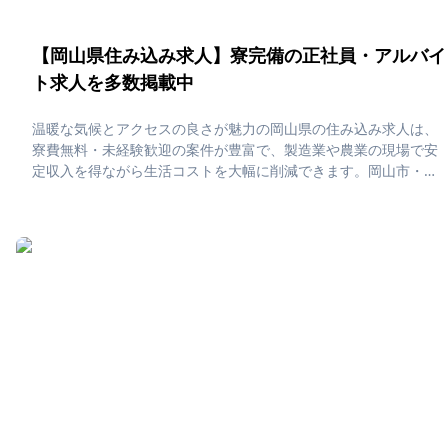
【岡山県住み込み求人】寮完備の正社員・アルバイ
ト求人を多数掲載中
温暖な気候とアクセスの良さが魅力の岡山県の住み込み求人は、
寮費無料・未経験歓迎の案件が豊富で、製造業や農業の現場で安
定収入を得ながら生活コストを大幅に削減できます。岡山市・倉
敷市・瀬戸内市などでは、美しい海辺や歴史的な町並みに囲まれ
た環境で働け、休日は瀬戸内の島々を巡ったり、地元のフルーツ
やグルメを満喫できる贅沢な暮らしが待っています。「岡山県で
住み込みたい！」「正社員・アルバイト求人に応募したい」そん
な、あなたの為に岡山県の住み込み求人をピックアップしまし
た！住み込みで働ける正社員・アルバイト求人をまとめていま
す。社員寮・独身寮が充実していますので、是非ご応募くださ
い！