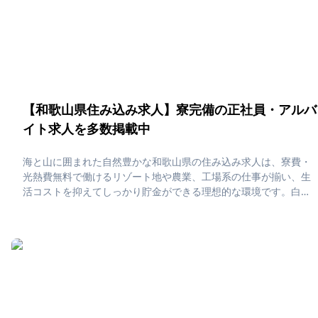
【和歌山県住み込み求人】寮完備の正社員・アルバ
イト求人を多数掲載中
海と山に囲まれた自然豊かな和歌山県の住み込み求人は、寮費・
光熱費無料で働けるリゾート地や農業、工場系の仕事が揃い、生
活コストを抑えてしっかり貯金ができる理想的な環境です。白
浜・那智勝浦・有田などのエリアでは、温泉や海鮮グルメ、みか
ん農園など和歌山ならではの魅力を堪能しながら、ゆったりとし
た住み込み生活が楽しめます。「和歌山県で住み込みたい！」
「正社員・アルバイト求人に応募したい」そんな、あなたの為に
和歌山県の住み込み求人をピックアップしました！住み込みで働
ける正社員・アルバイト求人をまとめています。社員寮・独身寮
が充実していますので、是非ご応募ください！