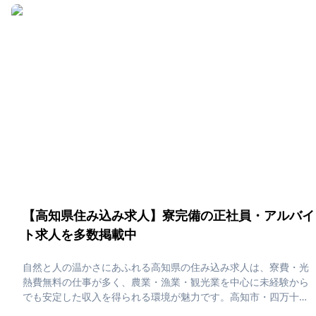
み生活が魅力です。「福岡県で住み込みたい！」「正社員・アル
バイト求人に応募したい」そんな、あなたの為に福岡県の住み込
み求人をピックアップしました！住み込みで働ける正社員・アル
バイト求人をまとめています。社員寮・独身寮が充実しています
ので、是非ご応募ください！
【高知県住み込み求人】寮完備の正社員・アルバイ
ト求人を多数掲載中
自然と人の温かさにあふれる高知県の住み込み求人は、寮費・光
熱費無料の仕事が多く、農業・漁業・観光業を中心に未経験から
でも安定した収入を得られる環境が魅力です。高知市・四万十・
室戸などでは、清流や太平洋を望む大自然の中でのびのび働きな