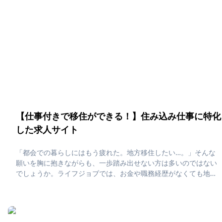
募ください！
【仕事付きで移住ができる！】住み込み仕事に特化
した求人サイト
「都会での暮らしにはもう疲れた。地方移住したい…。」そんな
願いを胸に抱きながらも、一歩踏み出せない方は多いのではない
でしょうか。ライフジョブでは、お金や職務経歴がなくても地方
に移住できる環境が見つかります。移住先と仕事が同時に見つか
る「住み込み求人」のみを取り扱っているからこそ、希望の寮条
件や勤務地、職種等々で理想の職場を探すことが可能です！地方
移住の夢を叶える第一歩として、ライフジョブでお試し移住に挑