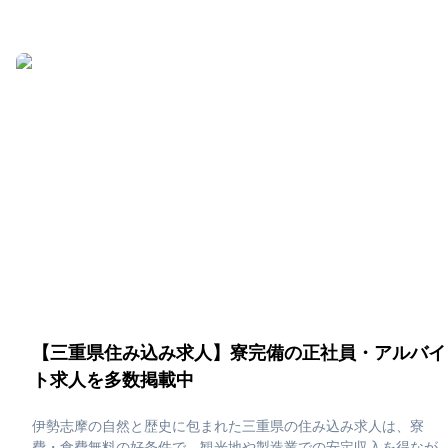
どのエリアでは交通アクセスや生活インフラも整っており、休日
は湖畔の風景や歴史ある町並みに癒されながら、無理なく貯金も
ライフスタイルも充実させられます。「滋賀県で住み込みた
い！」「正社員・アルバイト求人に応募したい」そんな、あなた
の為に滋賀県の住み込み求人をピックアップしました！住み込み
で働ける正社員・アルバイト求人をまとめています。社員寮・独
身寮が充実していますので、是非ご応募ください！
【三重県住み込み求人】寮完備の正社員・アルバイ
ト求人を多数掲載中
伊勢志摩の自然と歴史に包まれた三重県の住み込み求人は、寮
費・食費無料の好条件で、観光地や製造業での安定収入を得なが