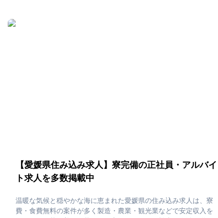
がら、かつおのたたきや地酒を楽しむ“土佐流”のゆったりした住み
込みライフを満喫できます。「高知県で住み込みたい！」「正社
員・アルバイト求人に応募したい」そんな、あなたの為に高知県
の住み込み求人をピックアップしました！住み込みで働ける正社
員・アルバイト求人をまとめています。社員寮・独身寮が充実し
ていますので、是非ご応募ください！
【愛媛県住み込み求人】寮完備の正社員・アルバイ
ト求人を多数掲載中
温暖な気候と穏やかな海に恵まれた愛媛県の住み込み求人は、寮
費・食費無料の案件が多く製造・農業・観光業などで安定収入を