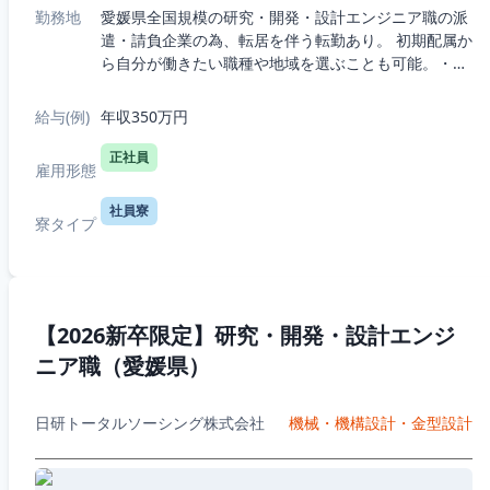
勤務地
愛媛県全国規模の研究・開発・設計エンジニア職の派
遣・請負企業の為、転居を伴う転勤あり。 初期配属か
ら自分が働きたい職種や地域を選ぶことも可能。・5
つの職種から選択：機械、電気電子、半導体、IT、
R&D（化学生物系）・7つの勤務エリア...
給与(例)
年収350万円
正社員
雇用形態
社員寮
寮タイプ
【2026新卒限定】研究・開発・設計エンジ
ニア職（愛媛県）
日研トータルソーシング株式会社
機械・機構設計・金型設計