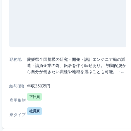
勤務地
愛媛県全国規模の研究・開発・設計エンジニア職の派
遣・請負企業の為、転居を伴う転勤あり。 初期配属か
ら自分が働きたい職種や地域を選ぶことも可能。・5
つの職種から選択：機械、電気電子、半導体、IT、
R&D（化学生物系）・7つの勤務エリア...
給与(例)
年収350万円
正社員
雇用形態
社員寮
寮タイプ