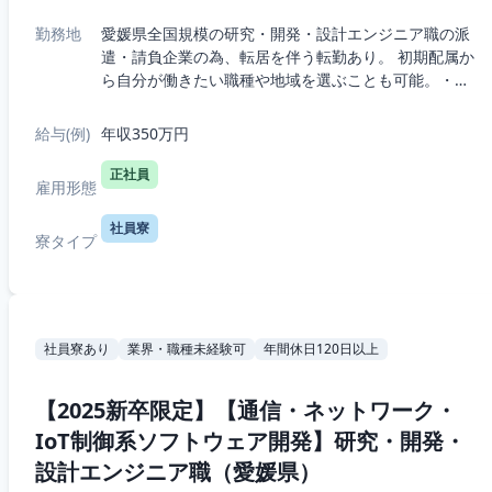
勤務地
愛媛県全国規模の研究・開発・設計エンジニア職の派
遣・請負企業の為、転居を伴う転勤あり。 初期配属か
ら自分が働きたい職種や地域を選ぶことも可能。・5
つの職種から選択：機械、電気電子、半導体、IT、
R&D（化学生物系）・7つの勤務エリア...
給与(例)
年収350万円
正社員
雇用形態
社員寮
寮タイプ
社員寮あり
業界・職種未経験可
年間休日120日以上
【2025新卒限定】【通信・ネットワーク・
IoT制御系ソフトウェア開発】研究・開発・
設計エンジニア職（愛媛県）