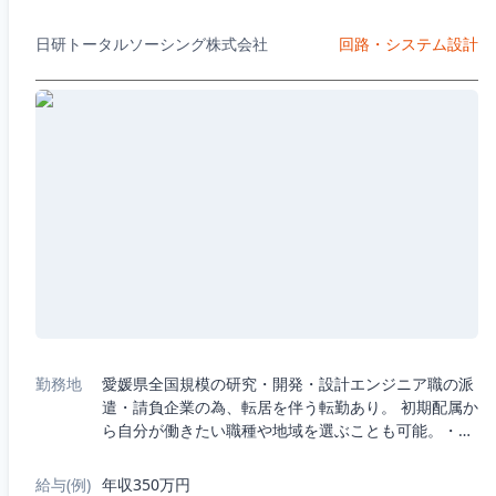
日研トータルソーシング株式会社
回路・システム設計
勤務地
愛媛県全国規模の研究・開発・設計エンジニア職の派
遣・請負企業の為、転居を伴う転勤あり。 初期配属か
ら自分が働きたい職種や地域を選ぶことも可能。・5
つの職種から選択：機械、電気電子、半導体、IT、
R&D（化学生物系）・7つの勤務エリア...
給与(例)
年収350万円