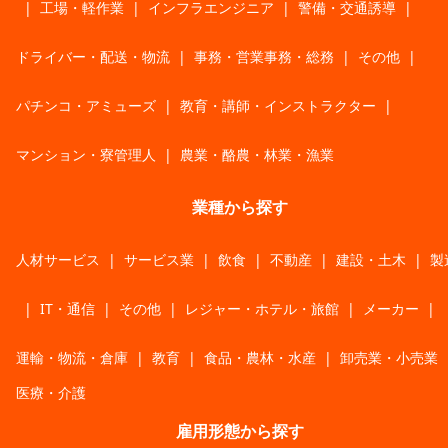
|
工場・軽作業
|
インフラエンジニア
|
警備・交通誘導
|
ドライバー・配送・物流
|
事務・営業事務・総務
|
その他
|
パチンコ・アミューズ
|
教育・講師・インストラクター
|
マンション・寮管理人
|
農業・酪農・林業・漁業
業種から探す
人材サービス
|
サービス業
|
飲食
|
不動産
|
建設・土木
|
製
|
IT・通信
|
その他
|
レジャー・ホテル・旅館
|
メーカー
|
運輸・物流・倉庫
|
教育
|
食品・農林・水産
|
卸売業・小売業
医療・介護
雇用形態から探す