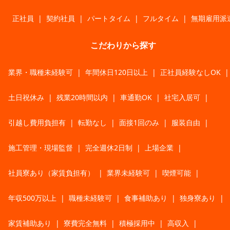
正社員
|
契約社員
|
パートタイム
|
フルタイム
|
無期雇用派
こだわりから探す
業界・職種未経験可
|
年間休日120日以上
|
正社員経験なしOK
|
土日祝休み
|
残業20時間以内
|
車通勤OK
|
社宅入居可
|
引越し費用負担有
|
転勤なし
|
面接1回のみ
|
服装自由
|
施工管理・現場監督
|
完全週休2日制
|
上場企業
|
社員寮あり（家賃負担有）
|
業界未経験可
|
喫煙可能
|
年収500万以上
|
職種未経験可
|
食事補助あり
|
独身寮あり
|
家賃補助あり
|
寮費完全無料
|
積極採用中
|
高収入
|