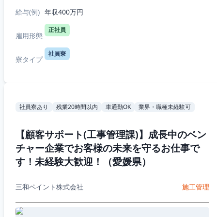
在お住まいの地方区分での配属となります！ ・...
給与(例)
年収400万円
正社員
雇用形態
社員寮
寮タイプ
社員寮あり
残業20時間以内
車通勤OK
業界・職種未経験可
【顧客サポート(工事管理課)】成長中のベン
チャー企業でお客様の未来を守るお仕事で
す！未経験大歓迎！（愛媛県）
三和ペイント株式会社
施工管理