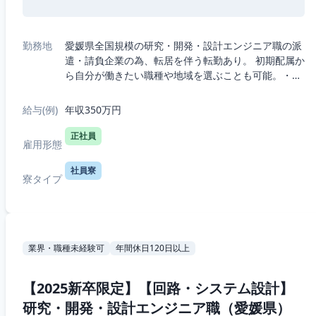
勤務地
愛媛県全国規模の研究・開発・設計エンジニア職の派
遣・請負企業の為、転居を伴う転勤あり。 初期配属か
ら自分が働きたい職種や地域を選ぶことも可能。・5
つの職種から選択：機械、電気電子、半導体、IT、
R&D（化学生物系）・7つの勤務エリア...
給与(例)
年収350万円
正社員
雇用形態
社員寮
寮タイプ
業界・職種未経験可
年間休日120日以上
【2025新卒限定】【回路・システム設計】
研究・開発・設計エンジニア職（愛媛県）