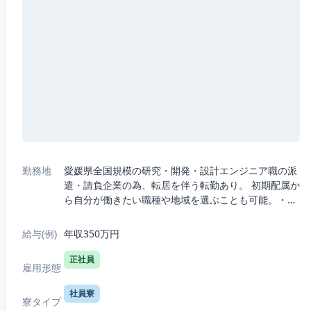
勤務地
愛媛県全国規模の研究・開発・設計エンジニア職の派
遣・請負企業の為、転居を伴う転勤あり。 初期配属か
ら自分が働きたい職種や地域を選ぶことも可能。・5
つの職種から選択：機械、電気電子、半導体、IT、
R&D（化学生物系）・7つの勤務エリア...
給与(例)
年収350万円
正社員
雇用形態
社員寮
寮タイプ