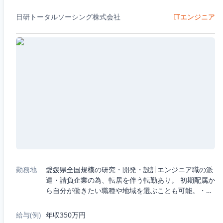
日研トータルソーシング株式会社
ITエンジニア
勤務地
愛媛県全国規模の研究・開発・設計エンジニア職の派
遣・請負企業の為、転居を伴う転勤あり。 初期配属か
ら自分が働きたい職種や地域を選ぶことも可能。・5
つの職種から選択：機械、電気電子、半導体、IT、
R&D（化学生物系）・7つの勤務エリア...
給与(例)
年収350万円