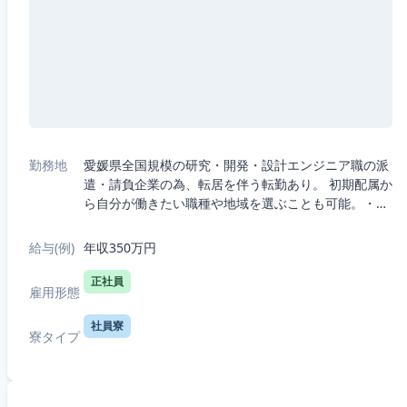
勤務地
愛媛県全国規模の研究・開発・設計エンジニア職の派
遣・請負企業の為、転居を伴う転勤あり。 初期配属か
ら自分が働きたい職種や地域を選ぶことも可能。・5
つの職種から選択：機械、電気電子、半導体、IT、
R&D（化学生物系）・7つの勤務エリア...
給与(例)
年収350万円
正社員
雇用形態
社員寮
寮タイプ