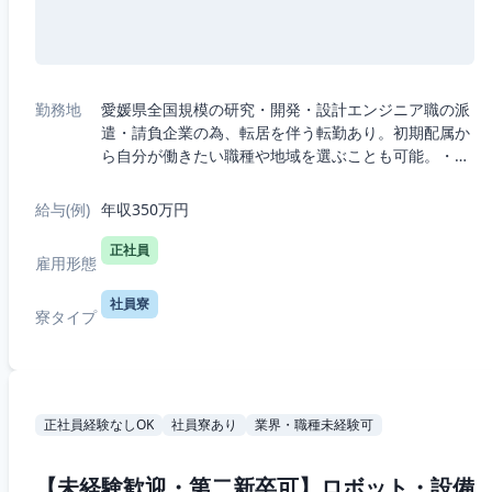
勤務地
愛媛県全国規模の研究・開発・設計エンジニア職の派
遣・請負企業の為、転居を伴う転勤あり。初期配属か
ら自分が働きたい職種や地域を選ぶことも可能。・5
つの職種から選択：機械、電気電子、半導体、IT、
R&D（化学生物系）・7つの勤務エリアか...
給与(例)
年収350万円
正社員
雇用形態
社員寮
寮タイプ
正社員経験なしOK
社員寮あり
業界・職種未経験可
【未経験歓迎・第二新卒可】ロボット・設備