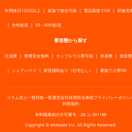
年間休日125日以上
|
家族で移住可能
|
電話面接でOK
|
研修充
|
女性歓迎
|
50・60代歓迎
寮形態から探す
社員寮
|
寮費完全無料
|
カップルで入寮可能
|
単身寮
|
個室寮
|
シェアハウス
|
家賃補助あり（社宅なし）
|
家族で入寮OK
コラム
求人一覧
特集一覧
運営会社
採用担当者様
プライバシーポリシ
利用規約
有料職業紹介許可番号：28-ユ-301188
Copyright © Motivate Inc. All Rights Reserved.