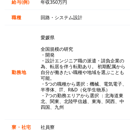
給与(例)
年収350万円
職種
回路・システム設計
愛媛県
全国規模の研究
・開発
・設計エンジニア職の派遣・請負企業の
為、転居を伴う転勤あり。 初期配属から
勤務地
自分が働きたい職種や地域を選ぶことも
可能。
・5つの職種から選択：機械、電気電子、
半導体、IT、R&D（化学生物系）
・7つの勤務エリアから選択 ：北海道東
北、関東、北陸甲信越、東海、関西、中
四国、九州
寮・社宅
社員寮