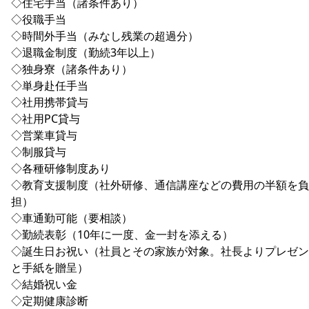
◇住宅手当（諸条件あり）
◇役職手当
◇時間外手当（みなし残業の超過分）
◇退職金制度（勤続3年以上）
◇独身寮（諸条件あり）
◇単身赴任手当
◇社用携帯貸与
◇社用PC貸与
◇営業車貸与
◇制服貸与
◇各種研修制度あり
◇教育支援制度（社外研修、通信講座などの費用の半額を負
担）
◇車通勤可能（要相談）
◇勤続表彰（10年に一度、金一封を添える）
◇誕生日お祝い（社員とその家族が対象。社長よりプレゼン
と手紙を贈呈）
◇結婚祝い金
◇定期健康診断