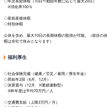
◇年次有給休暇（10日〜勤続年数に応じて最大20日）
※消化率100％
◇産前産後休暇
◇特別休暇
公休を含め、最大10日の長期休暇の取得が可能。（節目の
暇は全社で休みとなります）
福利厚生
◇社会保険完備（健康／労災／雇用／厚生年金）
◇昇給年2回（6月、12月）
◇決算賞与（12月 ※業績連動型）
※昨年度は平均70万円／人
◇交通費支給（上限3万円／月）