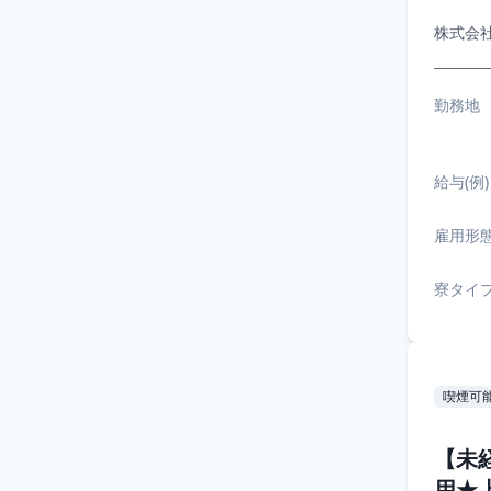
株式会
勤務地
給与(例)
雇用形
寮タイ
喫煙可
【未
用★