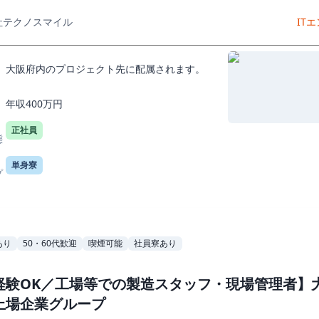
社テクノスマイル
IT
大阪府内のプロジェクト先に配属されます。
年収400万円
正社員
態
単身寮
プ
あり
50・60代歓迎
喫煙可能
社員寮あり
経験OK／工場等での製造スタッフ・現場管理者】
上場企業グループ