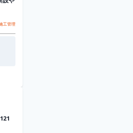
新設や
施工管理
21