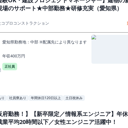
経験OK・建設プロジェクトマネージャー】建物の
現場のサポート★中部勤務★研修充実（愛知県）
社コプロコンストラクション
愛知県勤務地：中部 ※配属先により異なります
年収400万円
正社員
態
あり
社員寮あり
年間休日120日以上
土日祝休み
阪府勤務！】【新卒限定／情報系エンジニア】年休1
残業平均20時間以下／女性エンジニア活躍中！