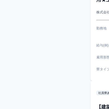
株式会
勤務地
給与(例)
雇用形
寮タイ
社員寮
【建