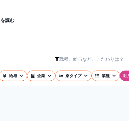
ムを読む
職種、給与など、こだわりは？
独
給与
企業
寮タイプ
業種