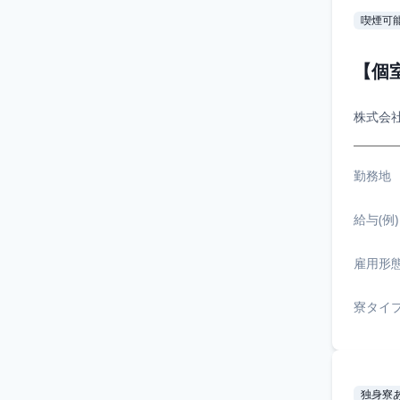
喫煙可
【個
株式会
勤務地
給与(例)
雇用形
寮タイ
独身寮