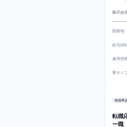
株式会
勤務地
給与(例)
雇用形
寮タイ
独身寮
転職
ー職