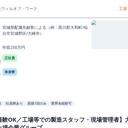
社ウィルオブ・ワーク
工場
宮城県配属先顧客による（例：黒川郡大和町/仙
台市宮城野区/大崎市）
年収250万円
正社員
態
単身寮
プ
能
社員寮あり
面接1回のみ
業界未経験可
経験OK／工場等での製造スタッフ・現場管理者】
上場企業グループ