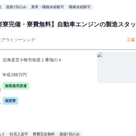
能
面接1回のみ
業界・職種未経験可
職種未経験可
室寮完備・寮費無料】自動車エンジンの製造スタッ
社アウトソーシング
工場
北海道苫小牧市柏原１番地の４
年収288万円
無期雇用派遣
態
個室寮
プ
あり
社宅入居可
寮費完全無料
面接1回のみ