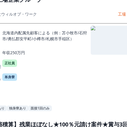
社ウィルオブ・ワーク
工場
北海道内配属先顧客による（例：苫小牧市/石狩
市/勇払郡安平町/小樽市/札幌市手稲区）
年収250万円
正社員
態
単身寮
プ
あり
独身寮あり
面接1回のみ
築積算】残業ほぼなし★100％元請け案件★賞与3