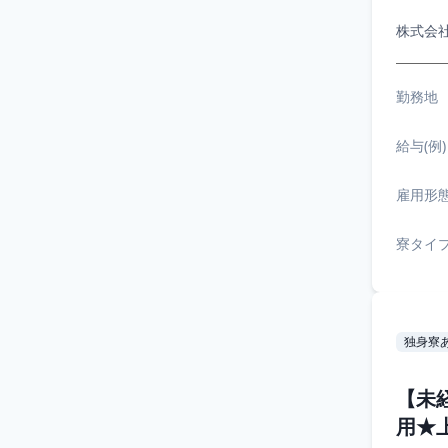
株式会
勤務地
給与(例)
雇用形
寮タイ
独身寮
【未
用★