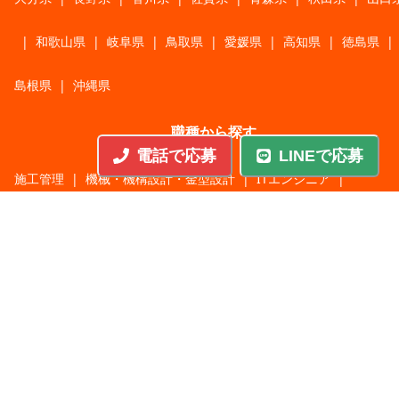
|
和歌山県
|
岐阜県
|
鳥取県
|
愛媛県
|
高知県
|
徳島県
|
島根県
|
沖縄県
職種から探す
電話で応募
LINEで応募
施工管理
|
機械・機構設計・金型設計
|
ITエンジニア
|
サポートエンジニア
|
販売・サービススタッフ
|
回路・システム設計
|
調理・調理補助
|
医療・福祉・介護
|
営
|
工場・軽作業
|
インフラエンジニア
|
警備・交通誘導
|
ドライバー・配送・物流
|
事務・営業事務・総務
|
その他
|
パチンコ・アミューズ
|
教育・講師・インストラクター
|