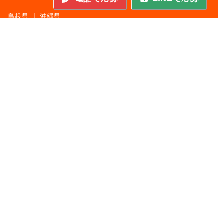
島根県
|
沖縄県
職種から探す
施工管理
|
機械・機構設計・金型設計
|
ITエンジニア
|
サポートエンジニア
|
販売・サービススタッフ
|
回路・システム設計
|
調理・調理補助
|
医療・福祉・介護
|
営
|
工場・軽作業
|
インフラエンジニア
|
警備・交通誘導
|
ドライバー・配送・物流
|
事務・営業事務・総務
|
その他
|
パチンコ・アミューズ
|
教育・講師・インストラクター
|
マンション・寮管理人
|
農業・酪農・林業・漁業