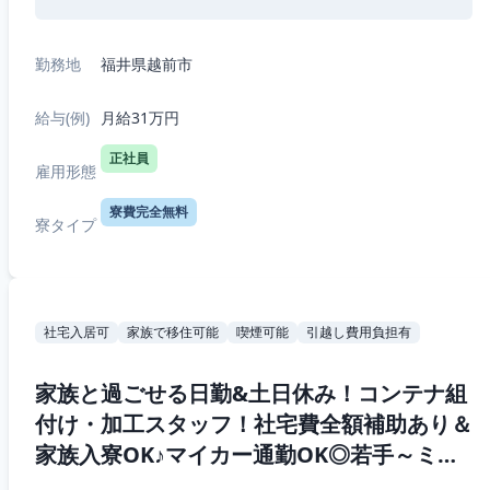
勤務地
福井県越前市
給与(例)
月給31万円
正社員
雇用形態
寮費完全無料
寮タイプ
社宅入居可
家族で移住可能
喫煙可能
引越し費用負担有
家族と過ごせる日勤&土日休み！コンテナ組
付け・加工スタッフ！社宅費全額補助あり＆
家族入寮OK♪マイカー通勤OK◎若手～ミド
ル男性活躍中☆