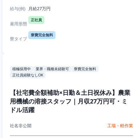
給与(例)
月給27万円
正社員
雇用形態
寮費完全無料
寮タイプ
積極採用中
業界・職種未経験可
寮費完全無料
正社員経験なしOK
【社宅費全額補助×日勤＆土日祝休み】農業
用機械の溶接スタッフ｜月収27万円可・ミ
ドル活躍
社名非公開
工場・軽作業