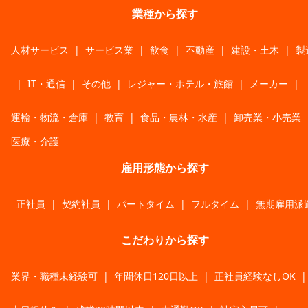
業種から探す
人材サービス
|
サービス業
|
飲食
|
不動産
|
建設・土木
|
製
|
IT・通信
|
その他
|
レジャー・ホテル・旅館
|
メーカー
|
運輸・物流・倉庫
|
教育
|
食品・農林・水産
|
卸売業・小売業
医療・介護
雇用形態から探す
正社員
|
契約社員
|
パートタイム
|
フルタイム
|
無期雇用派
こだわりから探す
業界・職種未経験可
|
年間休日120日以上
|
正社員経験なしOK
|