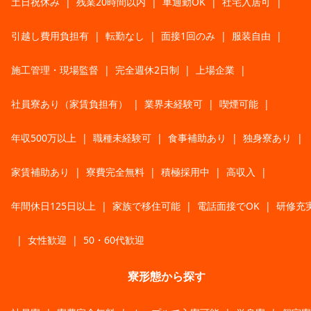
土日祝休み
|
残業20時間以内
|
車通勤OK
|
社宅入居可
|
引越し費用負担有
|
転勤なし
|
面接1回のみ
|
服装自由
|
施工管理・現場監督
|
完全週休2日制
|
上場企業
|
社員寮あり（家賃負担有）
|
業界未経験可
|
喫煙可能
|
年収500万以上
|
職種未経験可
|
食事補助あり
|
独身寮あり
|
家賃補助あり
|
寮費完全無料
|
積極採用中
|
高収入
|
年間休日125日以上
|
家族で移住可能
|
電話面接でOK
|
研修充
|
女性歓迎
|
50・60代歓迎
寮形態から探す