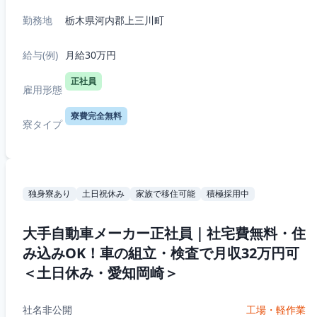
勤務地
栃木県河内郡上三川町
給与(例)
月給30万円
正社員
雇用形態
寮費完全無料
寮タイプ
独身寮あり
土日祝休み
家族で移住可能
積極採用中
大手自動車メーカー正社員｜社宅費無料・住
み込みOK！車の組立・検査で月収32万円可
＜土日休み・愛知岡崎＞
社名非公開
工場・軽作業