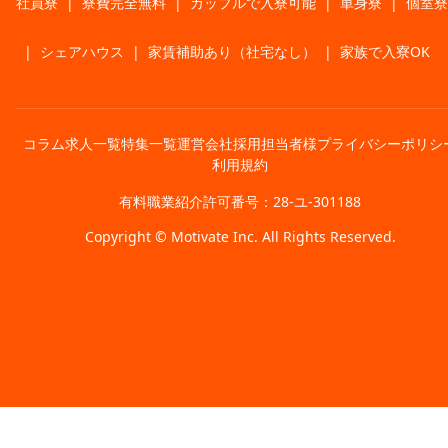
社員寮
|
寮費完全無料
|
カップルで入寮可能
|
単身寮
|
個室寮
|
シェアハウス
|
家賃補助あり（社宅なし）
|
家族で入寮OK
コラム
求人一覧
特集一覧
運営会社
採用担当者様
プライバシーポリシ
利用規約
有料職業紹介許可番号：28-ユ-301188
Copyright © Motivate Inc. All Rights Reserved.