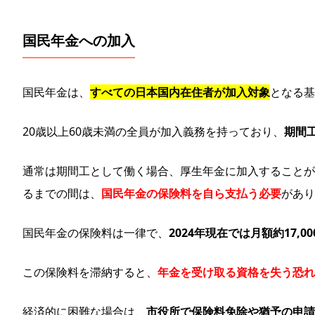
国民年金への加入
国民年金は、
すべての日本国内在住者が加入対象
となる基
20歳以上60歳未満の全員が加入義務を持っており、
期間
通常は期間工として働く場合、厚生年金に加入することが
るまでの間は、
国民年金の保険料を自ら支払う必要
があり
国民年金の保険料は一律で、
2024年現在では月額約17,0
この保険料を滞納すると、
年金を受け取る資格を失う恐れ
経済的に困難な場合は、
市役所で保険料免除や猶予の申請