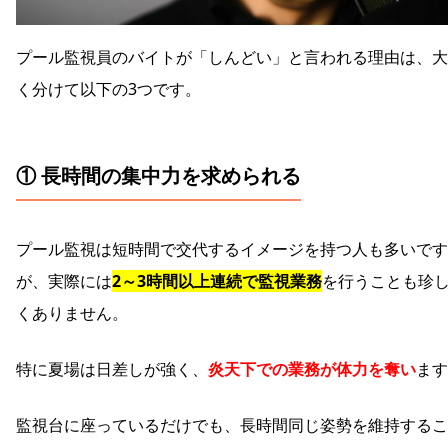
プール監視員のバイトが「しんどい」と言われる理由は、大
く分けて以下の3つです。
① 長時間の集中力を求められる
プール監視は短時間で交代するイメージを持つ人も多いです
が、実際には
2～3時間以上連続で監視業務
を行うことも珍
くありません。
特に夏場は日差しが強く、
炎天下での業務が体力を奪い
ます
監視台に座っているだけでも、長時間同じ姿勢を維持するこ