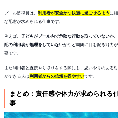
プール監視員は、
利用者が安全かつ快適に過ごせるよう
に細
な配慮が求められる仕事です。
例えば、
子どもがプール内で危険な行動を取っていないか
、
配の利用者が無理をしていないか
など周囲に目を配る能力が
要です。
また利用者と直接やり取りをする際にも、思いやりのある対
ができる人は
利用者からの信頼を得やすい
です。
まとめ：責任感や体力が求められる
事