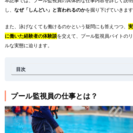
本記事では、プール監視員の具体的な仕事内容を詳しく説明
し、
なぜ「しんどい」と言われるのか
を掘り下げていきます
また、泳げなくても働けるのかという疑問にも答えつつ、
実
に働いた経験者の体験談
を交えて、プール監視員バイトのリ
ルな実態に迫ります。
目次
プール監視員の仕事とは？