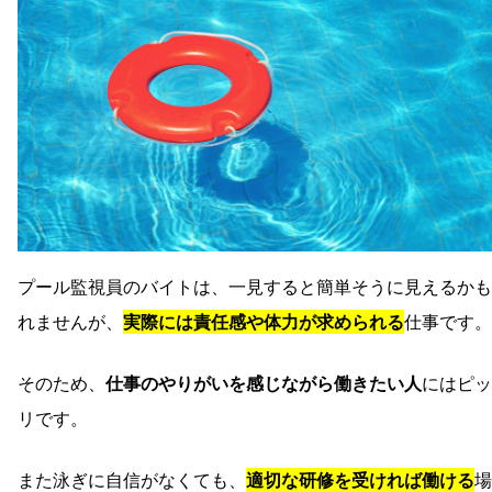
プール監視員のバイトは、一見すると簡単そうに見えるかも
れませんが、
実際には責任感や体力が求められる
仕事です。
そのため、
仕事のやりがいを感じながら働きたい人
にはピッ
リです。
また泳ぎに自信がなくても、
適切な研修を受ければ働ける
場