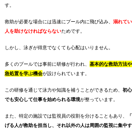
す。
救助が必要な場合には迅速にプール内に飛び込み、
溺れてい
人を助けなければならない
ためです。
しかし、泳ぎが得意でなくても心配はいりません。
多くのプールでは事前に研修が行われ、
基本的な救助方法や
急処置を学ぶ機会
が設けられています。
この研修を通じて泳力や知識を補うことができるため、
初心
でも安心して仕事を始められる環境
が整っています。
また、特定の施設では監視員の役割を分けることもあり、
「
げる人が救助を担当し、それ以外の人は周囲の監視に集中す