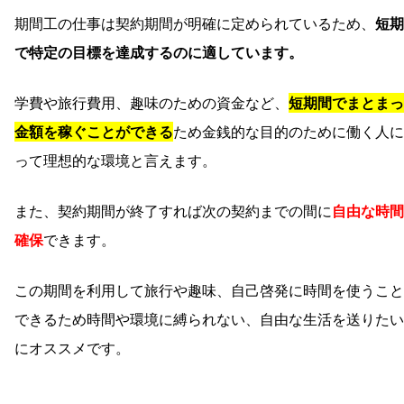
期間工の仕事は契約期間が明確に定められているため、
短期
で特定の目標を達成するのに適しています。
学費や旅行費用、趣味のための資金など、
短期間でまとまっ
金額を稼ぐことができる
ため金銭的な目的のために働く人に
って理想的な環境と言えます。
また、契約期間が終了すれば次の契約までの間に
自由な時間
確保
できます。
この期間を利用して旅行や趣味、自己啓発に時間を使うこと
できるため時間や環境に縛られない、自由な生活を送りたい
にオススメです。