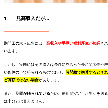
1．一見高収入だが…
期間工の求人広告には、
高収入や手厚い福利厚生が強調
され
います。
しかし、実際にはその収入は条件に見合った長時間労働や厳
い条件の下で得られるものであり、
時間給で換算するとそれ
ど高額ではない場合
があります。
また、
期間が限られている
ため、長期間安定した生活を送る
は十分とは言えません。