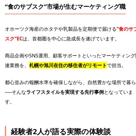
“食のサブスク”市場が生むマーケティング職
オホーツク海産のホタテや乳製品を定期便で届ける
“食のサ
スク”EC
は、首都圏を中心に急成長を遂げています。
商品企画やSNS運用、顧客サポートといったマーケティング
連業務を、
札幌や旭川在住の移住者がリモート
で担当。
都心並みの報酬水準を確保しながら、自然豊かな場所で暮ら
──そんな
ライフスタイルを実現する先行事例
となっていま
す。
経験者2人が語る実際の体験談