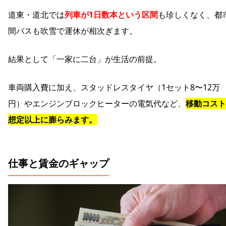
道東・道北では
列車が1日数本という区間
も珍しくなく、都
間バスも吹雪で運休が相次ぎます。
結果として「一家に二台」が生活の前提。
車両購入費に加え、スタッドレスタイヤ（1セット8〜12万
円）やエンジンブロックヒーターの電気代など、
移動コスト
想定以上に膨らみます。
仕事と賃金のギャップ