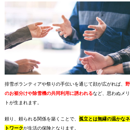
排雪ボランティアや祭りの手伝いを通じて顔が広がれば、
野
のお裾分けや除雪機の共同利用に誘われる
など、思わぬメリ
トが生まれます。
頼り、頼られる関係を築くことで、
孤立とは無縁の温かなネ
トワーク
が生活の保険となります。