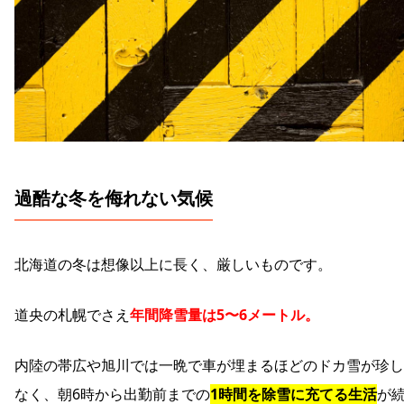
過酷な冬を侮れない気候
北海道の冬は想像以上に長く、厳しいものです。
道央の札幌でさえ
年間降雪量は5〜6メートル。
内陸の帯広や旭川では一晩で車が埋まるほどのドカ雪が珍し
なく、朝6時から出勤前までの
1時間を除雪に充てる生活
が