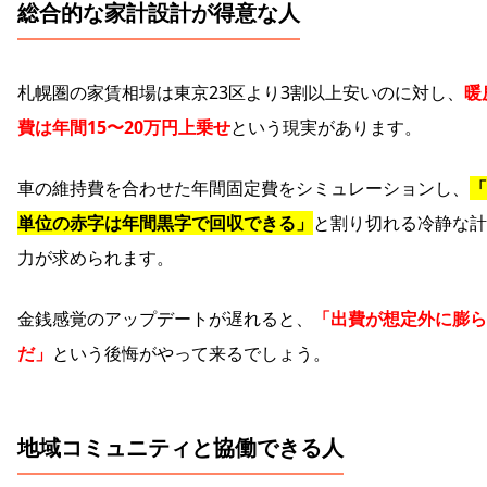
総合的な家計設計が得意な人
札幌圏の家賃相場は東京23区より3割以上安いのに対し、
暖
費は年間15〜20万円上乗せ
という現実があります。
車の維持費を合わせた年間固定費をシミュレーションし、
「
単位の赤字は年間黒字で回収できる」
と割り切れる冷静な計
力が求められます。
金銭感覚のアップデートが遅れると、
「出費が想定外に膨ら
だ」
という後悔がやって来るでしょう。
地域コミュニティと協働できる人