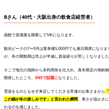
Bさん（40代・大阪出身の飲食店経営者）
函館で居酒屋を開業して5年になります。
観光ピークの7〜9月は客単価5,000円でも連日満席になりま
が、冬の閑散期は売上が半減し資金繰りが苦しくなりました
そこで地元の漁師から未利用魚を仕入れ、真冬限定の海鮮鍋
開発したところ、
SNSで話題に
なりました。
雪道をものともせず来店してくださる常連のお客さまから
「
この鍋が冬の楽しみです」と言われた瞬間
、寒さが温かさに
わるのを感じました。