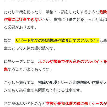
ただし重機を使ったり、動物の世話をしたりするような
危険
作業には従事できない
ため、事前に仕事内容をしっかり確認
る必要があります。
次に、
リゾート地での宿泊施設や飲食店でのアルバイト
も高
生にとって人気の選択肢です。
観光シーズンには、
ホテルや旅館で住み込みのアルバイトを
集
することがよくあります。
こうした施設では、
掃除や配膳といった比較的軽い作業がメ
ン
であり高校生でも問題なく行える仕事です。
特に夏休みや冬休みなど
学校が長期休暇の際に働くケースが