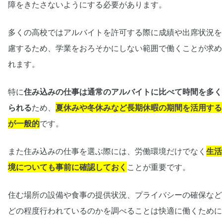
障をきたさないようにする必要があります。
多くの高校ではアルバイトを許可する際に成績や出席状況を
慮するため、学業をおろそかにしない範囲で働くことが求め
れます。
特に
住み込みの仕事は通常のアルバイトに比べて時間を多く
られる
ため、
夏休みや冬休みなど長期休暇の期間を活用する
が一般的
です。
また住み込みの仕事を選ぶ際には、労働環境だけでなく
生活
境についても事前に確認しておく
ことが重要です。
住む場所の設備や食事の提供状況、プライバシーの確保など
どの程度行われているのかを調べることは快適に働くために