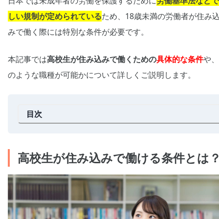
日本では未成年者の労働を保護するために
労働基準法などで
しい規制が定められている
ため、18歳未満の労働者が住み
みで働く際には特別な条件が必要です。
本記事では
高校生が住み込みで働くための
具体的な条件
や、
のような職種が可能かについて詳しくご説明します。
目次
高校生が住み込みで働ける条件とは