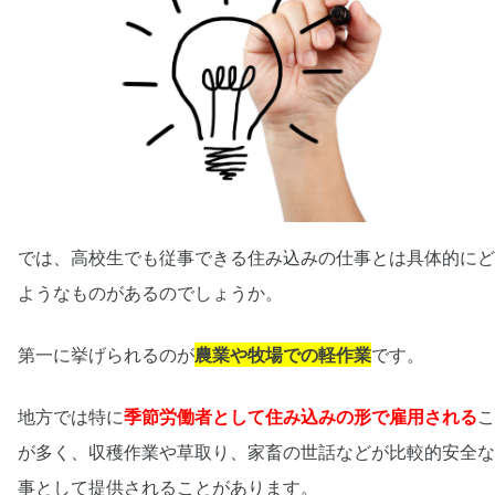
では、高校生でも従事できる住み込みの仕事とは具体的にど
ようなものがあるのでしょうか。
第一に挙げられるのが
農業や牧場での軽作業
です。
地方では特に
季節労働者として住み込みの形で雇用される
こ
が多く、収穫作業や草取り、家畜の世話などが比較的安全な
事として提供されることがあります。