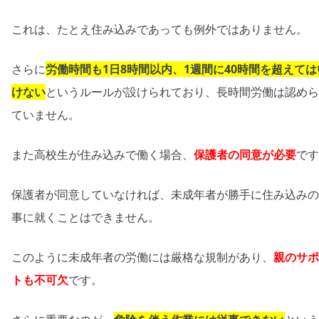
これは、たとえ住み込みであっても例外ではありません。
さらに
労働時間も1日8時間以内、1週間に40時間を超えては
けない
というルールが設けられており、長時間労働は認めら
ていません。
また高校生が住み込みで働く場合、
保護者の同意が必要
です
保護者が同意していなければ、未成年者が勝手に住み込みの
事に就くことはできません。
このように未成年者の労働には厳格な規制があり、
親のサポ
トも不可欠
です。