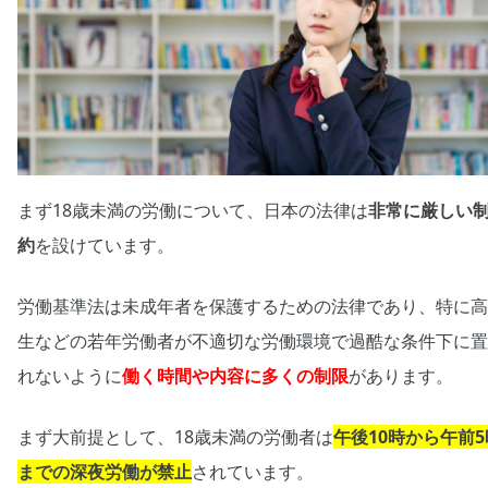
まず18歳未満の労働について、日本の法律は
非常に厳しい
約
を設けています。
労働基準法は未成年者を保護するための法律であり、特に高
生などの若年労働者が不適切な労働環境で過酷な条件下に置
れないように
働く時間や内容に多くの制限
があります。
まず大前提として、18歳未満の労働者は
午後10時から午前5
までの深夜労働が禁止
されています。