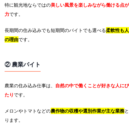
特に観光地ならではの
美しい風景を楽しみながら働ける点が
力
です。
長期間の住み込みでも短期間のバイトでも選べる
柔軟性も人
の理由
です。
② 農業バイト
農業の住み込み仕事は、
自然の中で働くことが好きな人にぴ
たり
です。
メロンやトマトなどの
農作物の収穫や選別作業が主な業務
と
ります。