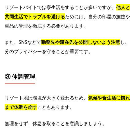
リゾートバイトでは寮生活をすることが多いですが、
他人と
共同生活でトラブルを避ける
ためには、自分の部屋の施錠や
重品の管理を徹底する必要があります。
また、SNSなどで
勤務先や滞在先を公開しないよう注意
し、
分のプライバシーを守ることが重要です。
③ 体調管理
リゾート地は環境が大きく変わるため、
気候や食生活に慣れ
まで体調を崩す
こともあります。
無理をせず、休息を取ることを意識しましょう。