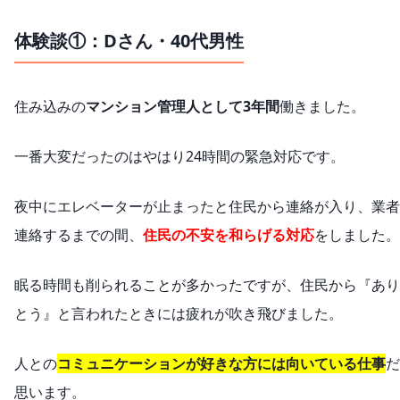
体験談①：Dさん・40代男性
住み込みの
マンション管理人として3年間
働きました。
一番大変だったのはやはり24時間の緊急対応です。
夜中にエレベーターが止まったと住民から連絡が入り、業者
連絡するまでの間、
住民の不安を和らげる対応
をしました。
眠る時間も削られることが多かったですが、住民から『あり
とう』と言われたときには疲れが吹き飛びました。
人との
コミュニケーションが好きな方には向いている仕事
だ
思います。