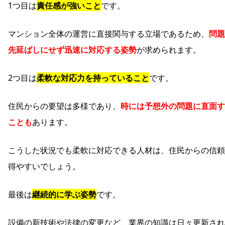
1つ目は
責任感が強いこと
です。
マンション全体の運営に直接関与する立場であるため、
問題
先延ばしにせず迅速に対応する姿勢
が求められます。
2つ目は
柔軟な対応力を持っていること
です。
住民からの要望は多様であり、
時には予想外の問題に直面す
ことも
あります。
こうした状況でも柔軟に対応できる人材は、住民からの信頼
得やすいでしょう。
最後は
継続的に学ぶ姿勢
です。
設備の新技術や法律の変更など、業界の知識は日々更新され