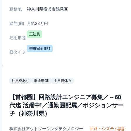
勤務地
神奈川県横浜市鶴見区
給与(例)
月給28万円
正社員
雇用形態
寮費完全無料
寮タイプ
社員寮あり
車通勤OK
土日祝休み
【首都圏】回路設計エンジニア募集／～60
代迄 活躍中!／通勤圏配属／ポジションサー
チ（神奈川県）
株式会社アウトソーシングテクノロジー
回路・システム設計