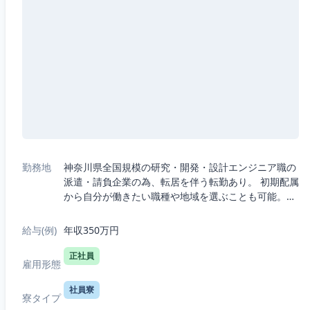
勤務地
神奈川県全国規模の研究・開発・設計エンジニア職の
派遣・請負企業の為、転居を伴う転勤あり。 初期配属
から自分が働きたい職種や地域を選ぶことも可能。・
5つの職種から選択：機械、電気電子、半導体、IT、
R&D（化学生物系）・7つの勤務エリ...
給与(例)
年収350万円
正社員
雇用形態
社員寮
寮タイプ