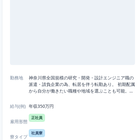
勤務地
神奈川県全国規模の研究・開発・設計エンジニア職の
派遣・請負企業の為、転居を伴う転勤あり。 初期配属
から自分が働きたい職種や地域を選ぶことも可能。・
5つの職種から選択：機械、電気電子、半導体、IT、
R&D（化学生物系）・7つの勤務エリ...
給与(例)
年収350万円
正社員
雇用形態
社員寮
寮タイプ