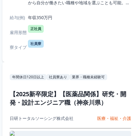
から自分が働きたい職種や地域を選ぶことも可能。・
5つの職種から選択：機械、電気電子、半導体、IT、
R&D（化学生物系）・7つの勤務エリ...
給与(例)
年収350万円
正社員
雇用形態
社員寮
寮タイプ
年間休日120日以上
社員寮あり
業界・職種未経験可
【2025新卒限定】【医薬品関係】研究・開
発・設計エンジニア職（神奈川県）
日研トータルソーシング株式会社
医療・福祉・介護