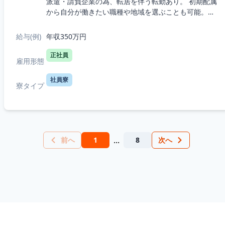
派遣・請負企業の為、転居を伴う転勤あり。 初期配属
から自分が働きたい職種や地域を選ぶことも可能。・
5つの職種から選択：機械、電気電子、半導体、IT、
R&D（化学生物系）・7つの勤務エリ...
給与(例)
年収350万円
正社員
雇用形態
社員寮
寮タイプ
...
前へ
1
8
次へ