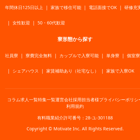
年間休日125日以上
|
家族で移住可能
|
電話面接でOK
|
研修充
|
女性歓迎
|
50・60代歓迎
寮形態から探す
社員寮
|
寮費完全無料
|
カップルで入寮可能
|
単身寮
|
個室寮
|
シェアハウス
|
家賃補助あり（社宅なし）
|
家族で入寮OK
コラム
求人一覧
特集一覧
運営会社
採用担当者様
プライバシーポリシ
利用規約
有料職業紹介許可番号：28-ユ-301188
Copyright © Motivate Inc. All Rights Reserved.