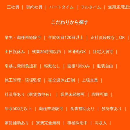
正社員
|
契約社員
|
パートタイム
|
フルタイム
|
無期雇用派
こだわりから探す
業界・職種未経験可
|
年間休日120日以上
|
正社員経験なしOK
|
土日祝休み
|
残業20時間以内
|
車通勤OK
|
社宅入居可
|
引越し費用負担有
|
転勤なし
|
面接1回のみ
|
服装自由
|
施工管理・現場監督
|
完全週休2日制
|
上場企業
|
社員寮あり（家賃負担有）
|
業界未経験可
|
喫煙可能
|
年収500万以上
|
職種未経験可
|
食事補助あり
|
独身寮あり
|
家賃補助あり
|
寮費完全無料
|
積極採用中
|
高収入
|