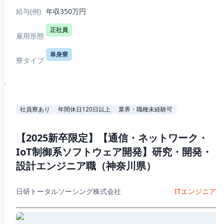
R&D（化学生物系）・7つの勤務エリ...
給与(例)
年収350万円
正社員
雇用形態
単身寮
寮タイプ
社員寮あり
年間休日120日以上
業界・職種未経験可
【2025新卒限定】【通信・ネットワーク・
IoT制御系ソフトウェア開発】研究・開発・
設計エンジニア職（神奈川県）
日研トータルソーシング株式会社
ITエンジニア