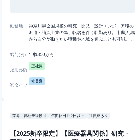
勤務地
神奈川県全国規模の研究・開発・設計エンジニア職の
派遣・請負企業の為、転居を伴う転勤あり。 初期配属
から自分が働きたい職種や地域を選ぶことも可能。・
5つの職種から選択：機械、電気電子、半導体、IT、
R&D（化学生物系）・7つの勤務エリ...
給与(例)
年収350万円
正社員
雇用形態
社員寮
寮タイプ
業界・職種未経験可
年間休日120日以上
社員寮あり
【2025新卒限定】【医療器具関係】研究・