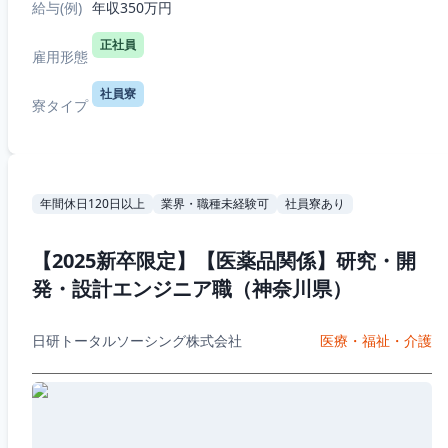
R&D（化学生物系）・7つの勤務エリ...
給与(例)
年収350万円
正社員
雇用形態
社員寮
寮タイプ
年間休日120日以上
業界・職種未経験可
社員寮あり
【2025新卒限定】【医薬品関係】研究・開
発・設計エンジニア職（神奈川県）
日研トータルソーシング株式会社
医療・福祉・介護