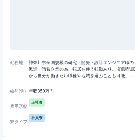
勤務地
神奈川県全国規模の研究・開発・設計エンジニア職の
派遣・請負企業の為、転居を伴う転勤あり。 初期配属
から自分が働きたい職種や地域を選ぶことも可能。・
5つの職種から選択：機械、電気電子、半導体、IT、
R&D（化学生物系）・7つの勤務エリ...
給与(例)
年収350万円
正社員
雇用形態
社員寮
寮タイプ