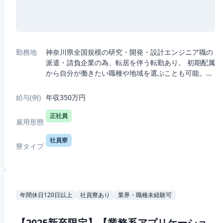
勤務地
神奈川県全国規模の研究・開発・設計エンジニア職の
派遣・請負企業の為、転居を伴う転勤あり。 初期配属
から自分が働きたい職種や地域を選ぶことも可能。・
5つの職種から選択：機械、電気電子、半導体、IT、
R&D（化学生物系）・7つの勤務エリ...
給与(例)
年収350万円
正社員
雇用形態
社員寮
寮タイプ
年間休日120日以上
社員寮あり
業界・職種未経験可
【2025新卒限定】【業務系アプリケーショ