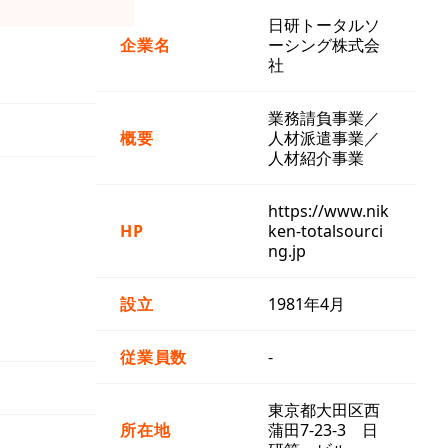
日研トータルソ
企業名
ーシング株式会
社
業務請負事業／
概要
人材派遣事業／
人材紹介事業
https://www.nik
HP
ken-totalsourci
ng.jp
設立
1981年4月
従業員数
-
東京都大田区西
所在地
蒲田7-23-3 日