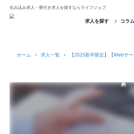
住み込み求人・寮付き求人を探すならライフジョブ
求人を探す
コラ
/
ホーム
求人一覧
【2025新卒限定】【Web