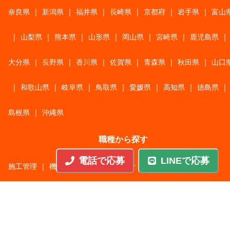
奈良県
|
新潟県
|
福井県
|
長崎県
|
京都府
|
岩手県
|
富山
|
山梨県
|
熊本県
|
山形県
|
岡山県
|
宮崎県
|
鹿児島県
|
大分県
|
長野県
|
香川県
|
佐賀県
|
青森県
|
秋田県
|
山口
|
和歌山県
|
岐阜県
|
鳥取県
|
愛媛県
|
高知県
|
徳島県
|
島根県
|
沖縄県
職種から探す
電話で応募
LINEで応募
施工管理
|
機械・機構設計・金型設計
|
ITエンジニア
|
サポートエンジニア
|
販売・サービススタッフ
|
回路・システム設計
|
調理・調理補助
|
医療・福祉・介護
|
営