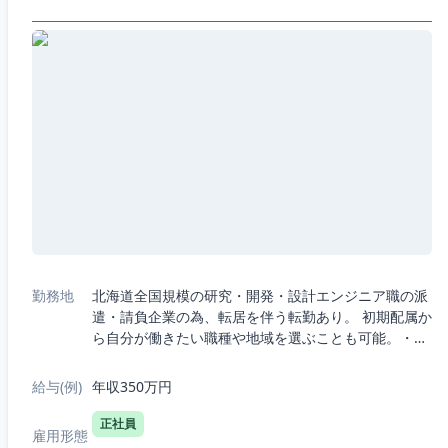
勤務地
北海道全国規模の研究・開発・設計エンジニア職の派
遣・請負企業の為、転居を伴う転勤あり。 初期配属か
ら自分が働きたい職種や地域を選ぶことも可能。・5
つの職種から選択：機械、電気電子、半導体、IT、
R&D（化学生物系）・7つの勤務エリア...
給与(例)
年収350万円
正社員
雇用形態