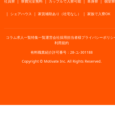
社員寮
|
寮費完全無料
|
カップルで入寮可能
|
単身寮
|
個室寮
|
シェアハウス
|
家賃補助あり（社宅なし）
|
家族で入寮OK
コラム
求人一覧
特集一覧
運営会社
採用担当者様
プライバシーポリシ
利用規約
有料職業紹介許可番号：28-ユ-301188
Copyright © Motivate Inc. All Rights Reserved.