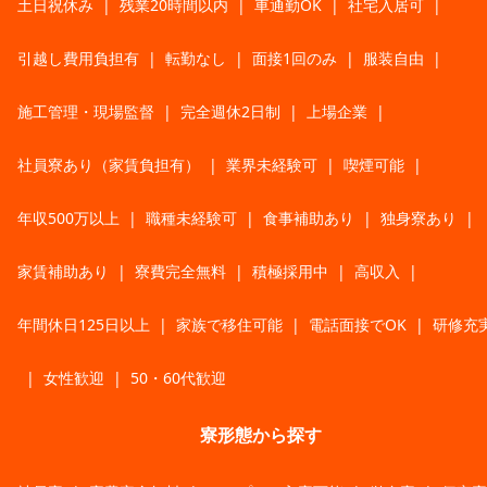
土日祝休み
|
残業20時間以内
|
車通勤OK
|
社宅入居可
|
引越し費用負担有
|
転勤なし
|
面接1回のみ
|
服装自由
|
施工管理・現場監督
|
完全週休2日制
|
上場企業
|
社員寮あり（家賃負担有）
|
業界未経験可
|
喫煙可能
|
年収500万以上
|
職種未経験可
|
食事補助あり
|
独身寮あり
|
家賃補助あり
|
寮費完全無料
|
積極採用中
|
高収入
|
年間休日125日以上
|
家族で移住可能
|
電話面接でOK
|
研修充
|
女性歓迎
|
50・60代歓迎
寮形態から探す