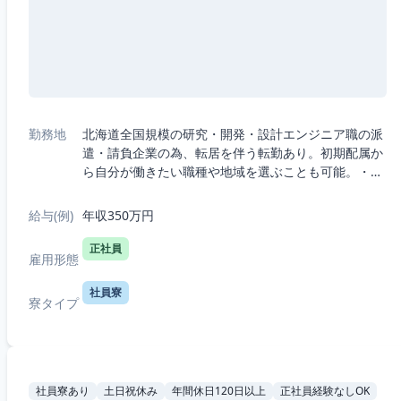
勤務地
北海道全国規模の研究・開発・設計エンジニア職の派
遣・請負企業の為、転居を伴う転勤あり。初期配属か
ら自分が働きたい職種や地域を選ぶことも可能。・5
つの職種から選択：機械、電気電子、半導体、IT、
R&D（化学生物系）・7つの勤務エリアか...
給与(例)
年収350万円
正社員
雇用形態
社員寮
寮タイプ
社員寮あり
土日祝休み
年間休日120日以上
正社員経験なしOK