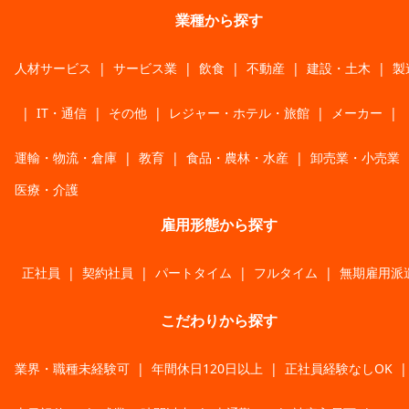
業種から探す
人材サービス
|
サービス業
|
飲食
|
不動産
|
建設・土木
|
製
|
IT・通信
|
その他
|
レジャー・ホテル・旅館
|
メーカー
|
運輸・物流・倉庫
|
教育
|
食品・農林・水産
|
卸売業・小売業
医療・介護
雇用形態から探す
正社員
|
契約社員
|
パートタイム
|
フルタイム
|
無期雇用派
こだわりから探す
業界・職種未経験可
|
年間休日120日以上
|
正社員経験なしOK
|