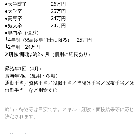
●大学院了 26万円
●大学卒 25万円
●高専卒 24万円
●短大卒 24万円
●専門卒（理系）
└4年制（※高度専門士に限る） 25万円
└2年制 24万円
※研修期間は約2ヶ月（個別に延長あり）
昇給年1回（4月）
賞与年2回（夏期・冬期）
通勤手当／資格手当／役職手当／時間外手当／深夜手当／休
出勤手当 など別途支給
給与・待遇等は目安です。スキル・経験・面接結果等に応じ
決定されます。