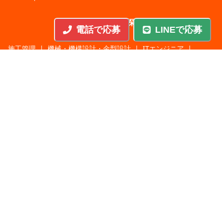
職種から探す
電話で応募
LINEで応募
施工管理
|
機械・機構設計・金型設計
|
ITエンジニア
|
サポートエンジニア
|
販売・サービススタッフ
|
回路・システム設計
|
調理・調理補助
|
医療・福祉・介護
|
営
|
工場・軽作業
|
インフラエンジニア
|
警備・交通誘導
|
ドライバー・配送・物流
|
事務・営業事務・総務
|
その他
|
パチンコ・アミューズ
|
教育・講師・インストラクター
|
マンション・寮管理人
|
農業・酪農・林業・漁業
業種から探す