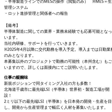
・半導製造ラインでのMESの操作（閲覧のみ） ※MES＝
管理システム
・ロット進捗管理と関係者への報告
【備考】
半導体製造に関しての業界・業務未経験でも応募可能となっ
います。
当社内研修、サポートを行っていきます。
※2025年4月以降に交代勤務を導入予定。導入までは日勤業
のみとなります。
本募集以外のプロジェクトで勤務の可能性（本州含む）もご
いますので、詳しくは面接内にてご説明いたします。
仕事の醍醐味
新規ポジションで同タイミング入社の方も多数！
北海道千歳市に最先端LSI（半導体）世界初・製造工場が開
設！
2ミリ以下の最先端LSI（半導体）を日本発の開発・生産を
し、開発から生産管理まで幅広く人材を募集いたします。