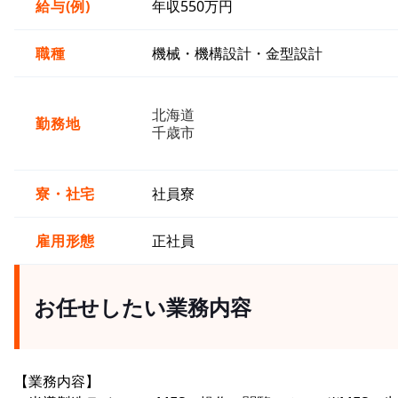
給与(例)
年収550万円
職種
機械・機構設計・金型設計
北海道
勤務地
千歳市
寮・社宅
社員寮
雇用形態
正社員
お任せしたい業務内容
【業務内容】