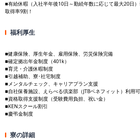
■有給休暇（入社半年後10日～勤続年数に応じて最大20日）
取得率9割！
福利厚生
■健康保険、厚生年金、雇用保険、労災保険完備
■確定拠出年金制度（401k）
■育児・介護休暇制度
■引越補助、寮･社宅制度
■メンタルチェック、キャリアプラン支援
■自社保養施設、えらべる倶楽部（JTBベネフィット）利用
■資格取得支援制度（受験費用負担、祝い金）
■KENスクール割引
■慶弔金制度
寮の詳細