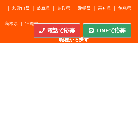
|
和歌山県
|
岐阜県
|
鳥取県
|
愛媛県
|
高知県
|
徳島県
|
島根県
|
沖縄県
電話で応募
LINEで応募
職種から探す
施工管理
|
機械・機構設計・金型設計
|
ITエンジニア
|
サポートエンジニア
|
販売・サービススタッフ
|
回路・システム設計
|
調理・調理補助
|
医療・福祉・介護
|
営
|
工場・軽作業
|
インフラエンジニア
|
警備・交通誘導
|
ドライバー・配送・物流
|
事務・営業事務・総務
|
その他
|
パチンコ・アミューズ
|
教育・講師・インストラクター
|