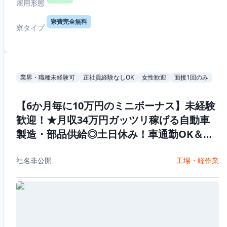
雇用形態
寮費完全無料
寮タイプ
業界・職種未経験可
正社員経験なしOK
女性歓迎
面接1回のみ
【6か月毎に10万円のミニボーナス】未経験
歓迎！★月収34万円ガッツリ稼げる自動車
製造・部品供給◎土日休み！車通勤OK＆男
女活躍中♪
社名非公開
工場・軽作業