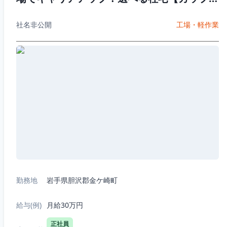
入寮OK】20代~40代男女活躍中！
社名非公開
工場・軽作業
勤務地
岩手県胆沢郡金ケ崎町
給与(例)
月給30万円
正社員