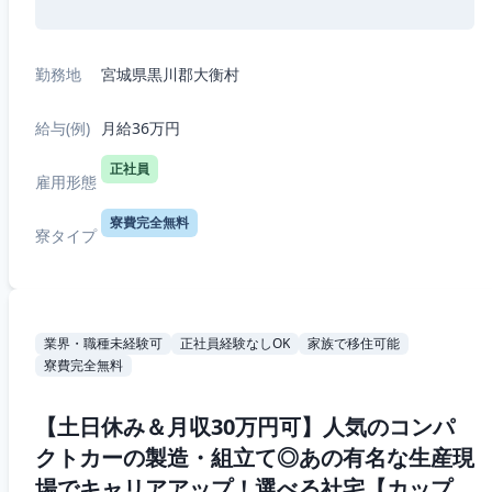
勤務地
宮城県黒川郡大衡村
給与(例)
月給36万円
正社員
雇用形態
寮費完全無料
寮タイプ
業界・職種未経験可
正社員経験なしOK
家族で移住可能
寮費完全無料
【土日休み＆月収30万円可】人気のコンパ
クトカーの製造・組立て◎あの有名な生産現
場でキャリアアップ！選べる社宅【カップル