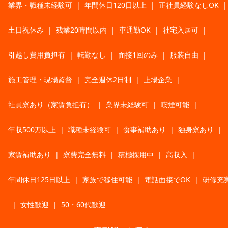
業界・職種未経験可
|
年間休日120日以上
|
正社員経験なしOK
|
土日祝休み
|
残業20時間以内
|
車通勤OK
|
社宅入居可
|
引越し費用負担有
|
転勤なし
|
面接1回のみ
|
服装自由
|
施工管理・現場監督
|
完全週休2日制
|
上場企業
|
社員寮あり（家賃負担有）
|
業界未経験可
|
喫煙可能
|
年収500万以上
|
職種未経験可
|
食事補助あり
|
独身寮あり
|
家賃補助あり
|
寮費完全無料
|
積極採用中
|
高収入
|
年間休日125日以上
|
家族で移住可能
|
電話面接でOK
|
研修充
|
女性歓迎
|
50・60代歓迎