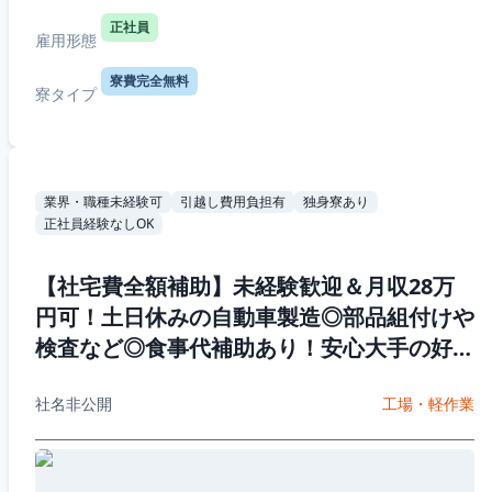
正社員
雇用形態
寮費完全無料
寮タイプ
業界・職種未経験可
引越し費用負担有
独身寮あり
正社員経験なしOK
【社宅費全額補助】未経験歓迎＆月収28万
円可！土日休みの自動車製造◎部品組付けや
検査など◎食事代補助あり！安心大手の好待
遇☆若手ミドル男性活躍中♪
社名非公開
工場・軽作業