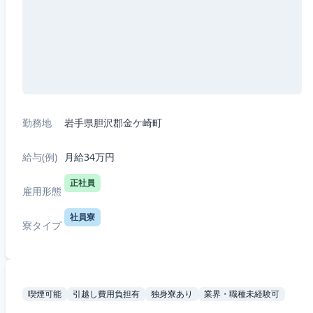
勤務地
岩手県胆沢郡金ケ崎町
給与(例)
月給34万円
正社員
雇用形態
社員寮
寮タイプ
喫煙可能
引越し費用負担有
独身寮あり
業界・職種未経験可