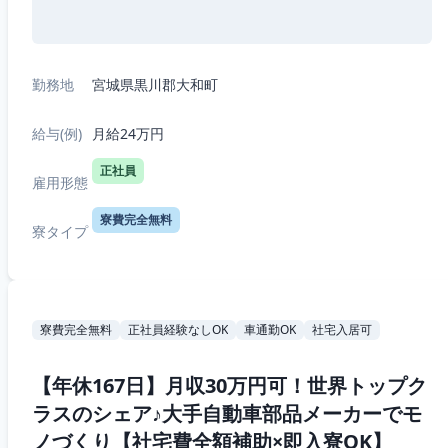
勤務地
宮城県黒川郡大和町
給与(例)
月給24万円
正社員
雇用形態
寮費完全無料
寮タイプ
寮費完全無料
正社員経験なしOK
車通勤OK
社宅入居可
【年休167日】月収30万円可！世界トップク
ラスのシェア♪大手自動車部品メーカーでモ
ノづくり【社宅費全額補助×即入寮OK】