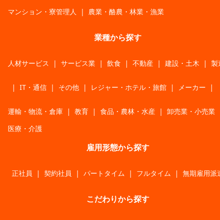
マンション・寮管理人
|
農業・酪農・林業・漁業
業種から探す
人材サービス
|
サービス業
|
飲食
|
不動産
|
建設・土木
|
製
|
IT・通信
|
その他
|
レジャー・ホテル・旅館
|
メーカー
|
運輸・物流・倉庫
|
教育
|
食品・農林・水産
|
卸売業・小売業
医療・介護
雇用形態から探す
正社員
|
契約社員
|
パートタイム
|
フルタイム
|
無期雇用派
こだわりから探す