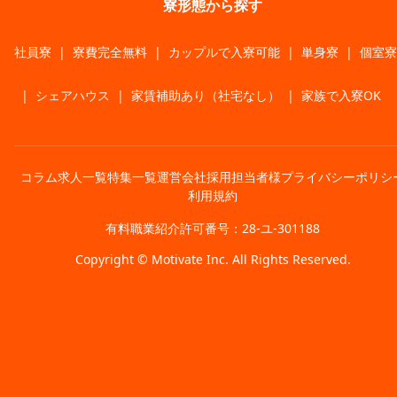
寮形態から探す
社員寮
|
寮費完全無料
|
カップルで入寮可能
|
単身寮
|
個室寮
|
シェアハウス
|
家賃補助あり（社宅なし）
|
家族で入寮OK
コラム
求人一覧
特集一覧
運営会社
採用担当者様
プライバシーポリシ
利用規約
有料職業紹介許可番号：28-ユ-301188
Copyright © Motivate Inc. All Rights Reserved.