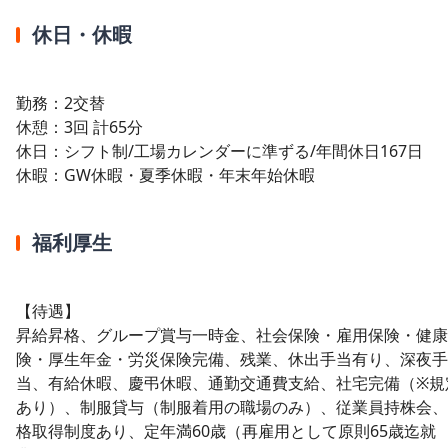
休日・休暇
勤務：2交替
休憩：3回 計65分
休日：シフト制/工場カレンダーに準ずる/年間休日167日
休暇：GW休暇・夏季休暇・年末年始休暇
福利厚生
【待遇】
昇給昇格、グループ賞与一時金、社会保険・雇用保険・健康
険・厚生年金・労災保険完備、残業、休出手当有り、深夜手
当、有給休暇、慶弔休暇、通勤交通費支給、社宅完備（※規
あり）、制服貸与（制服着用の職場のみ）、従業員持株会、
格取得制度あり、定年満60歳（再雇用として原則65歳迄就