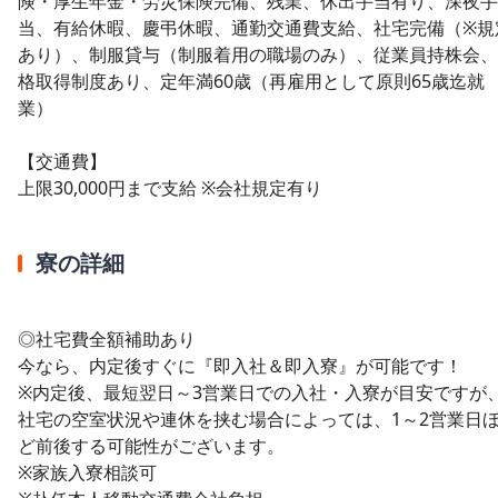
険・厚生年金・労災保険完備、残業、休出手当有り、深夜手
当、有給休暇、慶弔休暇、通勤交通費支給、社宅完備（※規
あり）、制服貸与（制服着用の職場のみ）、従業員持株会、
格取得制度あり、定年満60歳（再雇用として原則65歳迄就
業）
【交通費】
上限30,000円まで支給 ※会社規定有り
寮の詳細
◎社宅費全額補助あり
今なら、内定後すぐに『即入社＆即入寮』が可能です！
※内定後、最短翌日～3営業日での入社・入寮が目安ですが
社宅の空室状況や連休を挟む場合によっては、1～2営業日
ど前後する可能性がございます。
※家族入寮相談可