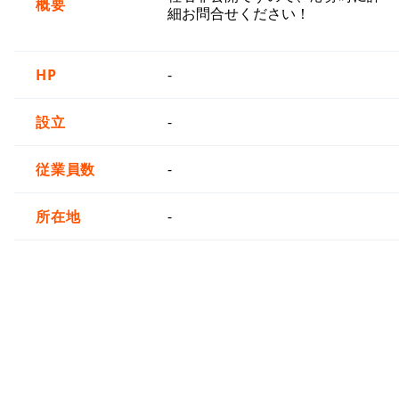
概要
細お問合せください！
HP
-
設立
-
従業員数
-
所在地
-