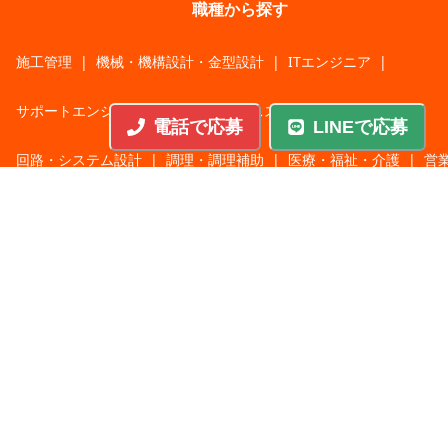
職種から探す
施工管理
|
機械・機構設計・金型設計
|
ITエンジニア
|
サポートエンジニア
|
販売・サービススタッフ
|
電話で応募
LINEで応募
回路・システム設計
|
調理・調理補助
|
医療・福祉・介護
|
営
|
工場・軽作業
|
インフラエンジニア
|
警備・交通誘導
|
ドライバー・配送・物流
|
事務・営業事務・総務
|
その他
|
パチンコ・アミューズ
|
教育・講師・インストラクター
|
マンション・寮管理人
|
農業・酪農・林業・漁業
業種から探す