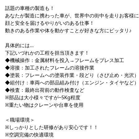
話題の車種の製造も！
あなたが製造に携わった車が、世界中の街中を走りお客様に
顔と安全を届けるやりがいのある仕事！
動きのある作業や体を動かすことが好きな方にピッタリ♪
具体的には…
下記いづれかの工程を担当頂きます！
◆機械操作：金属材料を投入→フレームをプレス加工
◆溶接：加工されたフレームの溶接作業
◆塗装：フレームへの塗装作業・段どり（さび止め・光沢）
◆組付け：車両への部品組み付け（エンジン・タイヤなど）
◆検査：最終出荷前の動作検査など
※部品は大小様々ですが~5Kg程度
※重たい物はクレーンや台車を使用
＜職場環境＞
※しっかりとした研修があり安心です！！
※空調完備の快適環境