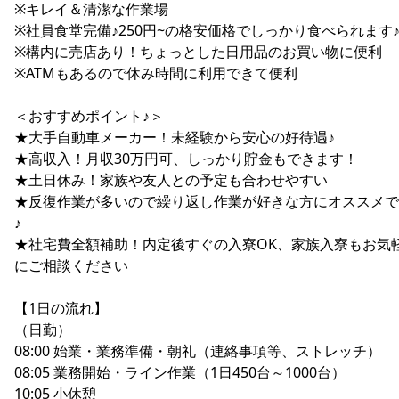
※キレイ＆清潔な作業場
※社員食堂完備♪250円~の格安価格でしっかり食べられます
※構内に売店あり！ちょっとした日用品のお買い物に便利
※ATMもあるので休み時間に利用できて便利
＜おすすめポイント♪＞
★大手自動車メーカー！未経験から安心の好待遇♪
★高収入！月収30万円可、しっかり貯金もできます！
★土日休み！家族や友人との予定も合わせやすい
★反復作業が多いので繰り返し作業が好きな方にオススメで
♪
★社宅費全額補助！内定後すぐの入寮OK、家族入寮もお気
にご相談ください
【1日の流れ】
（日勤）
08:00 始業・業務準備・朝礼（連絡事項等、ストレッチ）
08:05 業務開始・ライン作業（1日450台～1000台）
10:05 小休憩