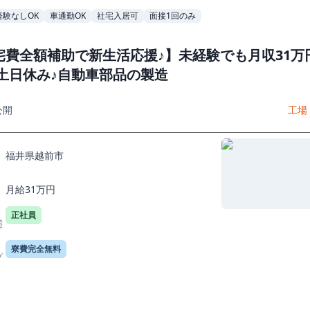
経験なしOK
車通勤OK
社宅入居可
面接1回のみ
宅費全額補助で新生活応援♪】未経験でも月収31万
 土日休み♪自動車部品の製造
公開
工場
福井県越前市
月給31万円
正社員
態
寮費完全無料
プ