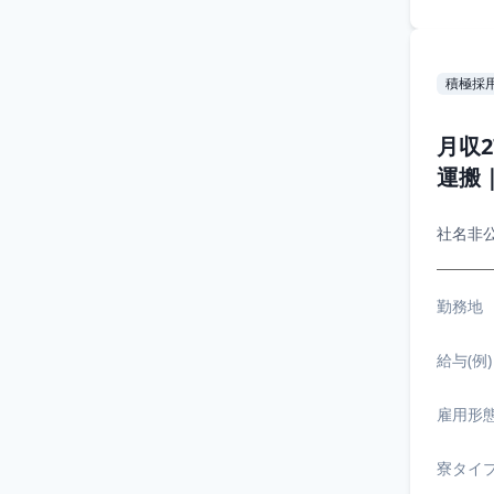
積極採
月収
運搬
社名非
勤務地
給与(例)
雇用形
寮タイ