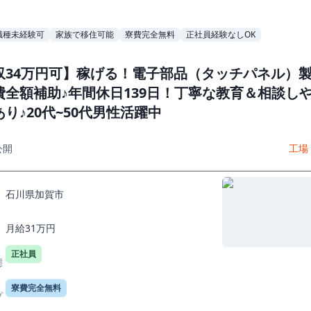
職種未経験可
家族で移住可能
寮費完全無料
正社員経験なしOK
収34万円可】稼げる！電子部品（タッチパネル）
費全額補助♪年間休日139日！丁寧な教育＆相談し
り♪20代~50代男性活躍中
公開
工場
石川県加賀市
月給31万円
正社員
態
寮費完全無料
プ