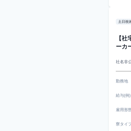
土日祝
【社
ーカ
社名非
勤務地
給与(例)
雇用形
寮タイ