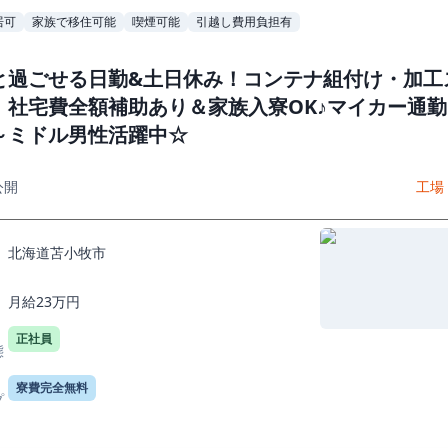
居可
家族で移住可能
喫煙可能
引越し費用負担有
と過ごせる日勤&土日休み！コンテナ組付け・加工
！社宅費全額補助あり＆家族入寮OK♪マイカー通勤
～ミドル男性活躍中☆
公開
工場
北海道苫小牧市
月給23万円
正社員
態
寮費完全無料
プ