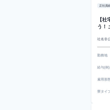
正社員
【社
う！
社名非
勤務地
給与(例)
雇用形
寮タイ