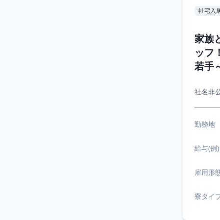
社宅入
家族
ッフ
若手
社名非
勤務地
給与(例)
雇用形
寮タイ