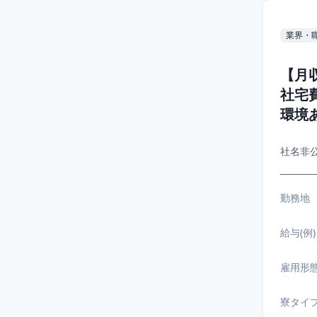
業界・
【月
社宅
環境あ
社名非
勤務地
給与(例)
雇用形
寮タイ