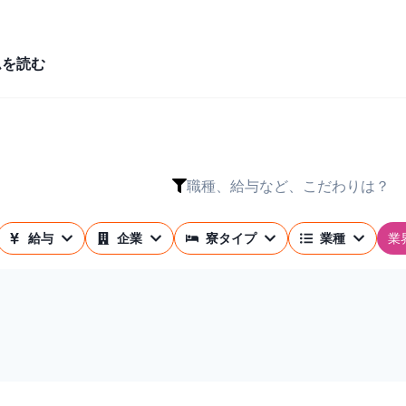
ムを読む
職種、給与など、こだわりは？
業
給与
企業
寮タイプ
業種