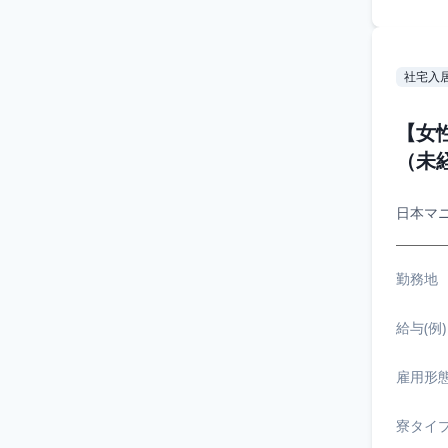
社宅入
【女
（未
日本マ
勤務地
給与(例)
雇用形
寮タイ