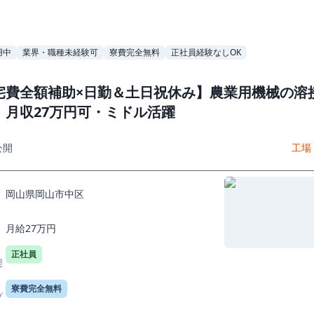
用中
業界・職種未経験可
寮費完全無料
正社員経験なしOK
宅費全額補助×日勤＆土日祝休み】農業用機械の溶
｜月収27万円可・ミドル活躍
公開
工場
岡山県岡山市中区
月給27万円
正社員
態
寮費完全無料
プ