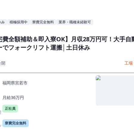
休み
積極採用中
寮費完全無料
業界・職種未経験可
宅費全額補助＆即入寮OK】月収28万円可！大手自
ーでフォークリフト運搬│土日休み
公開
工場
福岡県宮若市
月給36万円
正社員
態
寮費完全無料
プ