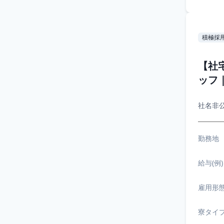
積極採
【社
ッフ
社名非
勤務地
給与(例)
雇用形
寮タイ