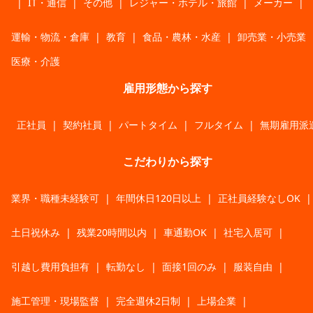
|
IT・通信
|
その他
|
レジャー・ホテル・旅館
|
メーカー
|
運輸・物流・倉庫
|
教育
|
食品・農林・水産
|
卸売業・小売業
医療・介護
雇用形態から探す
正社員
|
契約社員
|
パートタイム
|
フルタイム
|
無期雇用派
こだわりから探す
業界・職種未経験可
|
年間休日120日以上
|
正社員経験なしOK
|
土日祝休み
|
残業20時間以内
|
車通勤OK
|
社宅入居可
|
引越し費用負担有
|
転勤なし
|
面接1回のみ
|
服装自由
|
施工管理・現場監督
|
完全週休2日制
|
上場企業
|