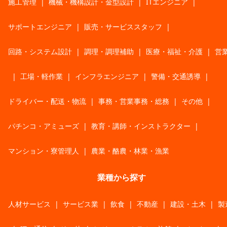
施工管理
|
機械・機構設計・金型設計
|
ITエンジニア
|
サポートエンジニア
|
販売・サービススタッフ
|
回路・システム設計
|
調理・調理補助
|
医療・福祉・介護
|
営
|
工場・軽作業
|
インフラエンジニア
|
警備・交通誘導
|
ドライバー・配送・物流
|
事務・営業事務・総務
|
その他
|
パチンコ・アミューズ
|
教育・講師・インストラクター
|
マンション・寮管理人
|
農業・酪農・林業・漁業
業種から探す
人材サービス
|
サービス業
|
飲食
|
不動産
|
建設・土木
|
製