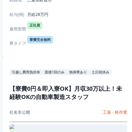
給与(例)
月給28万円
正社員
雇用形態
寮費完全無料
寮タイプ
引越し費用負担有
面接1回のみ
独身寮あり
土日祝休み
【寮費0円＆即入寮OK】月収30万以上！未
経験OKの自動車製造スタッフ
社名非公開
工場・軽作業