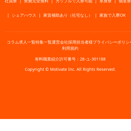
社員寮
|
寮費完全無料
|
カップルで入寮可能
|
単身寮
|
個室寮
|
シェアハウス
|
家賃補助あり（社宅なし）
|
家族で入寮OK
コラム
求人一覧
特集一覧
運営会社
採用担当者様
プライバシーポリシ
利用規約
有料職業紹介許可番号：28-ユ-301188
Copyright © Motivate Inc. All Rights Reserved.