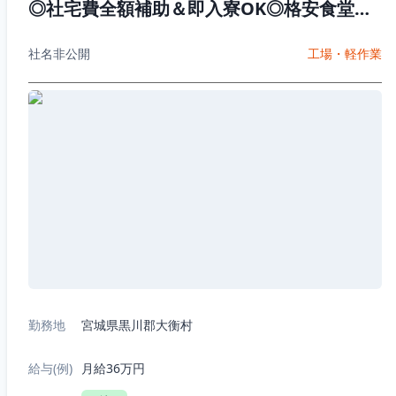
◎社宅費全額補助＆即入寮OK◎格安食堂完
備♪20代30代男性活躍中
社名非公開
工場・軽作業
勤務地
宮城県黒川郡大衡村
給与(例)
月給36万円