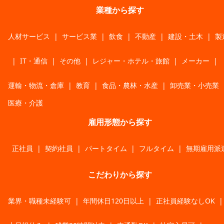
業種から探す
人材サービス
|
サービス業
|
飲食
|
不動産
|
建設・土木
|
製
|
IT・通信
|
その他
|
レジャー・ホテル・旅館
|
メーカー
|
運輸・物流・倉庫
|
教育
|
食品・農林・水産
|
卸売業・小売業
医療・介護
雇用形態から探す
正社員
|
契約社員
|
パートタイム
|
フルタイム
|
無期雇用派
こだわりから探す
業界・職種未経験可
|
年間休日120日以上
|
正社員経験なしOK
|