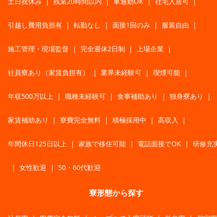
土日祝休み
|
残業20時間以内
|
車通勤OK
|
社宅入居可
|
引越し費用負担有
|
転勤なし
|
面接1回のみ
|
服装自由
|
施工管理・現場監督
|
完全週休2日制
|
上場企業
|
社員寮あり（家賃負担有）
|
業界未経験可
|
喫煙可能
|
年収500万以上
|
職種未経験可
|
食事補助あり
|
独身寮あり
|
家賃補助あり
|
寮費完全無料
|
積極採用中
|
高収入
|
年間休日125日以上
|
家族で移住可能
|
電話面接でOK
|
研修充
|
女性歓迎
|
50・60代歓迎
寮形態から探す