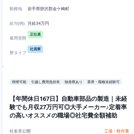
勤務地
岩手県胆沢郡金ケ崎町
給与(例)
月給34万円
正社員
雇用形態
社員寮
寮タイプ
喫煙可能
引越し費用負担有
独身寮あり
業界・職種未経験可
【年間休日167日】自動車部品の製造｜未経
験でも月収27万円可◎大手メーカー♪定着率
の高いオススメの職場◎社宅費全額補助
社名非公開
工場・軽作業