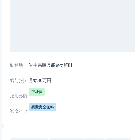
勤務地
岩手県胆沢郡金ケ崎町
給与(例)
月給30万円
正社員
雇用形態
寮費完全無料
寮タイプ