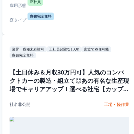
正社員
雇用形態
寮費完全無料
寮タイプ
業界・職種未経験可
正社員経験なしOK
家族で移住可能
寮費完全無料
【土日休み＆月収30万円可】人気のコンパ
クトカーの製造・組立て◎あの有名な生産現
場でキャリアアップ！選べる社宅【カップル
入寮OK】20代~40代男女活躍中！
社名非公開
工場・軽作業