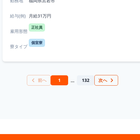
勤務地
福岡県宮若市
給与(例)
月給31万円
正社員
雇用形態
個室寮
寮タイプ
...
前へ
1
132
次へ