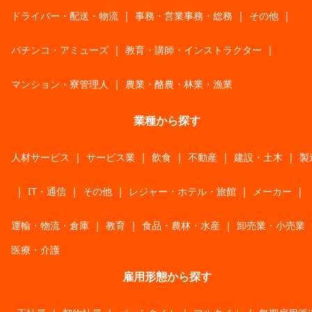
ドライバー・配送・物流
|
事務・営業事務・総務
|
その他
|
パチンコ・アミューズ
|
教育・講師・インストラクター
|
マンション・寮管理人
|
農業・酪農・林業・漁業
業種から探す
人材サービス
|
サービス業
|
飲食
|
不動産
|
建設・土木
|
製
|
IT・通信
|
その他
|
レジャー・ホテル・旅館
|
メーカー
|
運輸・物流・倉庫
|
教育
|
食品・農林・水産
|
卸売業・小売業
医療・介護
雇用形態から探す