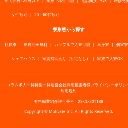
年間休日125日以上
|
家族で移住可能
|
電話面接でOK
|
研修充
|
女性歓迎
|
50・60代歓迎
寮形態から探す
社員寮
|
寮費完全無料
|
カップルで入寮可能
|
単身寮
|
個室寮
|
シェアハウス
|
家賃補助あり（社宅なし）
|
家族で入寮OK
コラム
求人一覧
特集一覧
運営会社
採用担当者様
プライバシーポリシ
利用規約
有料職業紹介許可番号：28-ユ-301188
Copyright © Motivate Inc. All Rights Reserved.