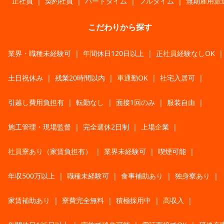
正社員
|
契約社員
|
パートタイム
|
フルタイム
|
無期雇用派
こだわりから探す
業界・職種未経験可
|
年間休日120日以上
|
正社員経験なしOK
|
土日祝休み
|
残業20時間以内
|
車通勤OK
|
社宅入居可
|
引越し費用負担有
|
転勤なし
|
面接1回のみ
|
服装自由
|
施工管理・現場監督
|
完全週休2日制
|
上場企業
|
社員寮あり（家賃負担有）
|
業界未経験可
|
喫煙可能
|
年収500万以上
|
職種未経験可
|
食事補助あり
|
独身寮あり
|
家賃補助あり
|
寮費完全無料
|
積極採用中
|
高収入
|