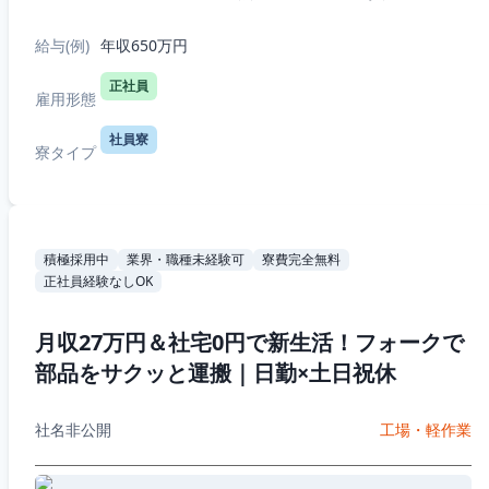
上記は一例となります。ひとつの店舗や施設に固定化
されることなく、当社の運営する淡路島全...
給与(例)
年収650万円
正社員
雇用形態
社員寮
寮タイプ
積極採用中
業界・職種未経験可
寮費完全無料
正社員経験なしOK
月収27万円＆社宅0円で新生活！フォークで
部品をサクッと運搬｜日勤×土日祝休
社名非公開
工場・軽作業