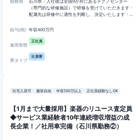
勤務地
石川県・入社後は全国9か所にあるテクノセンター
（専門的な研修施設）で研修を受けていただきます・
配属先は研修中に適性を判断し、決定いたします・転
勤はございます。 通勤圏内の希望は不可ですが、極力
現在お住まいの地方区分での配属となります！・4...
給与(例)
年収400万円
正社員
雇用形態
社員寮
寮タイプ
社宅入居可
服装自由
年収500万以上
正社員経験なしOK
【1月まで大量採用】楽器のリユース査定員
◆サービス業経験者10年連続増収増益の成
長企業！／社用車完備（石川県勤務②）