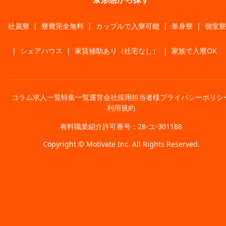
社員寮
|
寮費完全無料
|
カップルで入寮可能
|
単身寮
|
個室寮
|
シェアハウス
|
家賃補助あり（社宅なし）
|
家族で入寮OK
コラム
求人一覧
特集一覧
運営会社
採用担当者様
プライバシーポリシ
利用規約
有料職業紹介許可番号：28-ユ-301188
Copyright © Motivate Inc. All Rights Reserved.