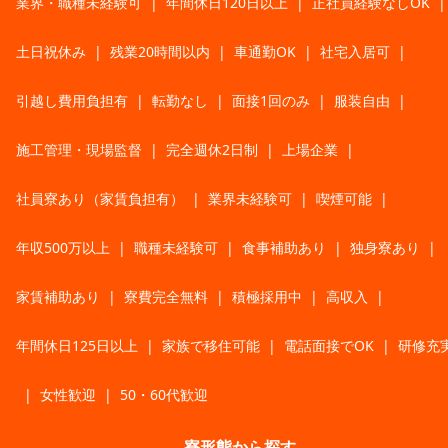
業界・職種未経験可
|
年間休日120日以上
|
正社員経験なしOK
|
土日祝休み
|
残業20時間以内
|
車通勤OK
|
社宅入居可
|
引越し費用負担有
|
転勤なし
|
面接1回のみ
|
服装自由
|
施工管理・現場監督
|
完全週休2日制
|
上場企業
|
社員寮あり（家賃負担有）
|
業界未経験可
|
喫煙可能
|
年収500万以上
|
職種未経験可
|
食事補助あり
|
独身寮あり
|
家賃補助あり
|
寮費完全無料
|
積極採用中
|
高収入
|
年間休日125日以上
|
家族で移住可能
|
電話面接でOK
|
研修充
|
女性歓迎
|
50・60代歓迎
寮形態から探す