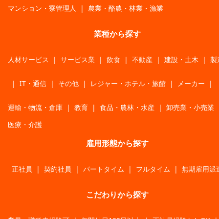
マンション・寮管理人
|
農業・酪農・林業・漁業
業種から探す
人材サービス
|
サービス業
|
飲食
|
不動産
|
建設・土木
|
製
|
IT・通信
|
その他
|
レジャー・ホテル・旅館
|
メーカー
|
運輸・物流・倉庫
|
教育
|
食品・農林・水産
|
卸売業・小売業
医療・介護
雇用形態から探す
正社員
|
契約社員
|
パートタイム
|
フルタイム
|
無期雇用派
こだわりから探す