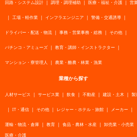
回路・システム設計
|
調理・調理補助
|
医療・福祉・介護
|
営
|
工場・軽作業
|
インフラエンジニア
|
警備・交通誘導
|
ドライバー・配送・物流
|
事務・営業事務・総務
|
その他
|
パチンコ・アミューズ
|
教育・講師・インストラクター
|
マンション・寮管理人
|
農業・酪農・林業・漁業
業種から探す
人材サービス
|
サービス業
|
飲食
|
不動産
|
建設・土木
|
製
|
IT・通信
|
その他
|
レジャー・ホテル・旅館
|
メーカー
|
運輸・物流・倉庫
|
教育
|
食品・農林・水産
|
卸売業・小売業
医療・介護