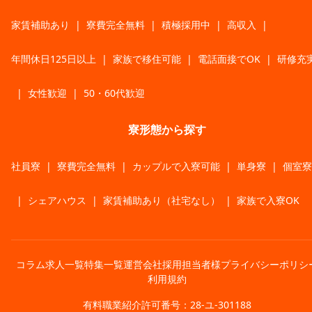
家賃補助あり
|
寮費完全無料
|
積極採用中
|
高収入
|
年間休日125日以上
|
家族で移住可能
|
電話面接でOK
|
研修充
|
女性歓迎
|
50・60代歓迎
寮形態から探す
社員寮
|
寮費完全無料
|
カップルで入寮可能
|
単身寮
|
個室寮
|
シェアハウス
|
家賃補助あり（社宅なし）
|
家族で入寮OK
コラム
求人一覧
特集一覧
運営会社
採用担当者様
プライバシーポリシ
利用規約
有料職業紹介許可番号：28-ユ-301188