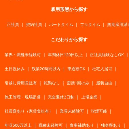
雇用形態から探す
正社員
|
契約社員
|
パートタイム
|
フルタイム
|
無期雇用派
こだわりから探す
業界・職種未経験可
|
年間休日120日以上
|
正社員経験なしOK
|
土日祝休み
|
残業20時間以内
|
車通勤OK
|
社宅入居可
|
引越し費用負担有
|
転勤なし
|
面接1回のみ
|
服装自由
|
施工管理・現場監督
|
完全週休2日制
|
上場企業
|
社員寮あり（家賃負担有）
|
業界未経験可
|
喫煙可能
|
年収500万以上
|
職種未経験可
|
食事補助あり
|
独身寮あり
|