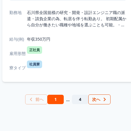
勤務地
石川県全国規模の研究・開発・設計エンジニア職の派
遣・請負企業の為、転居を伴う転勤あり。 初期配属か
ら自分が働きたい職種や地域を選ぶことも可能。・5
つの職種から選択：機械、電気電子、半導体、IT、
R&D（化学生物系）・7つの勤務エリア...
給与(例)
年収350万円
正社員
雇用形態
社員寮
寮タイプ
...
前へ
1
4
次へ