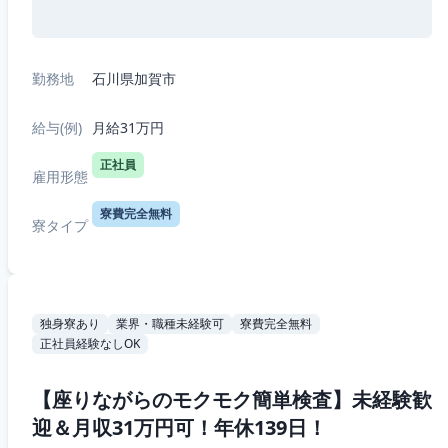
勤務地
石川県加賀市
給与(例)
月給31万円
正社員
雇用形態
寮費完全無料
寮タイプ
独身寮あり
業界・職種未経験可
寮費完全無料
正社員経験なしOK
【座りながらのモクモク簡単検査】未経験歓
迎＆月収31万円可！年休139日！