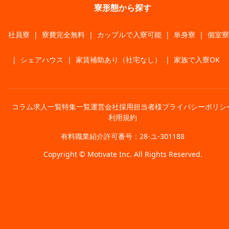
寮形態から探す
社員寮
|
寮費完全無料
|
カップルで入寮可能
|
単身寮
|
個室寮
|
シェアハウス
|
家賃補助あり（社宅なし）
|
家族で入寮OK
コラム
求人一覧
特集一覧
運営会社
採用担当者様
プライバシーポリシ
利用規約
有料職業紹介許可番号：28-ユ-301188
Copyright © Motivate Inc. All Rights Reserved.