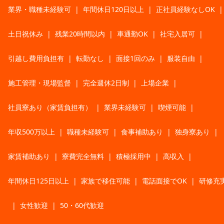
業界・職種未経験可
|
年間休日120日以上
|
正社員経験なしOK
|
土日祝休み
|
残業20時間以内
|
車通勤OK
|
社宅入居可
|
引越し費用負担有
|
転勤なし
|
面接1回のみ
|
服装自由
|
施工管理・現場監督
|
完全週休2日制
|
上場企業
|
社員寮あり（家賃負担有）
|
業界未経験可
|
喫煙可能
|
年収500万以上
|
職種未経験可
|
食事補助あり
|
独身寮あり
|
家賃補助あり
|
寮費完全無料
|
積極採用中
|
高収入
|
年間休日125日以上
|
家族で移住可能
|
電話面接でOK
|
研修充
|
女性歓迎
|
50・60代歓迎