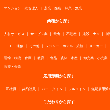
マンション・寮管理人
|
農業・酪農・林業・漁業
業種から探す
人材サービス
|
サービス業
|
飲食
|
不動産
|
建設・土木
|
製
|
IT・通信
|
その他
|
レジャー・ホテル・旅館
|
メーカー
|
運輸・物流・倉庫
|
教育
|
食品・農林・水産
|
卸売業・小売業
医療・介護
雇用形態から探す
正社員
|
契約社員
|
パートタイム
|
フルタイム
|
無期雇用派
こだわりから探す