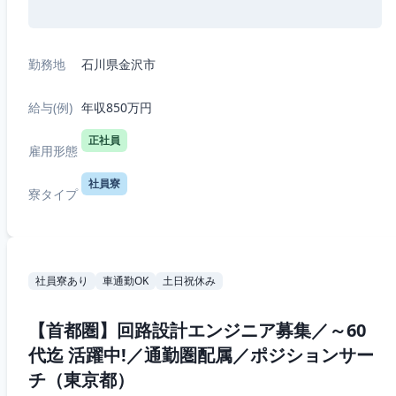
勤務地
石川県金沢市
給与(例)
年収850万円
正社員
雇用形態
社員寮
寮タイプ
社員寮あり
車通勤OK
土日祝休み
【首都圏】回路設計エンジニア募集／～60
代迄 活躍中!／通勤圏配属／ポジションサー
チ（東京都）