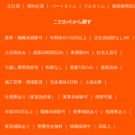
正社員
|
契約社員
|
パートタイム
|
フルタイム
|
無期雇用派
こだわりから探す
業界・職種未経験可
|
年間休日120日以上
|
正社員経験なしOK
|
土日祝休み
|
残業20時間以内
|
車通勤OK
|
社宅入居可
|
引越し費用負担有
|
転勤なし
|
面接1回のみ
|
服装自由
|
施工管理・現場監督
|
完全週休2日制
|
上場企業
|
社員寮あり（家賃負担有）
|
業界未経験可
|
喫煙可能
|
年収500万以上
|
職種未経験可
|
食事補助あり
|
独身寮あり
|
家賃補助あり
|
寮費完全無料
|
積極採用中
|
高収入
|