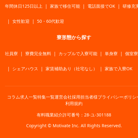
年間休日125日以上
|
家族で移住可能
|
電話面接でOK
|
研修充
|
女性歓迎
|
50・60代歓迎
寮形態から探す
社員寮
|
寮費完全無料
|
カップルで入寮可能
|
単身寮
|
個室寮
|
シェアハウス
|
家賃補助あり（社宅なし）
|
家族で入寮OK
コラム
求人一覧
特集一覧
運営会社
採用担当者様
プライバシーポリシ
利用規約
有料職業紹介許可番号：28-ユ-301188
Copyright © Motivate Inc. All Rights Reserved.