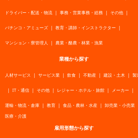
ドライバー・配送・物流
|
事務・営業事務・総務
|
その他
|
パチンコ・アミューズ
|
教育・講師・インストラクター
|
マンション・寮管理人
|
農業・酪農・林業・漁業
業種から探す
人材サービス
|
サービス業
|
飲食
|
不動産
|
建設・土木
|
製
|
IT・通信
|
その他
|
レジャー・ホテル・旅館
|
メーカー
|
運輸・物流・倉庫
|
教育
|
食品・農林・水産
|
卸売業・小売業
医療・介護
雇用形態から探す