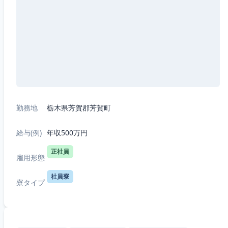
勤務地
栃木県芳賀郡芳賀町
給与(例)
年収500万円
正社員
雇用形態
社員寮
寮タイプ