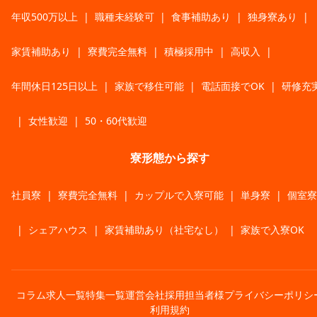
年収500万以上
|
職種未経験可
|
食事補助あり
|
独身寮あり
|
家賃補助あり
|
寮費完全無料
|
積極採用中
|
高収入
|
年間休日125日以上
|
家族で移住可能
|
電話面接でOK
|
研修充
|
女性歓迎
|
50・60代歓迎
寮形態から探す
社員寮
|
寮費完全無料
|
カップルで入寮可能
|
単身寮
|
個室寮
|
シェアハウス
|
家賃補助あり（社宅なし）
|
家族で入寮OK
コラム
求人一覧
特集一覧
運営会社
採用担当者様
プライバシーポリシ
利用規約