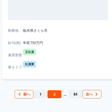
勤務地
栃木県さくら市
給与(例)
年収750万円
正社員
雇用形態
社員寮
寮タイプ
...
前へ
1
2
85
次へ