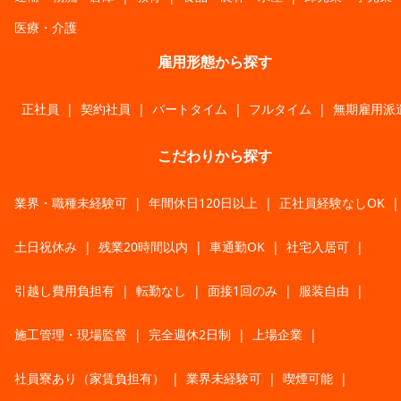
医療・介護
雇用形態から探す
正社員
|
契約社員
|
パートタイム
|
フルタイム
|
無期雇用派
こだわりから探す
業界・職種未経験可
|
年間休日120日以上
|
正社員経験なしOK
|
土日祝休み
|
残業20時間以内
|
車通勤OK
|
社宅入居可
|
引越し費用負担有
|
転勤なし
|
面接1回のみ
|
服装自由
|
施工管理・現場監督
|
完全週休2日制
|
上場企業
|
社員寮あり（家賃負担有）
|
業界未経験可
|
喫煙可能
|