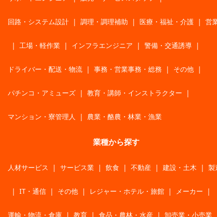
回路・システム設計
|
調理・調理補助
|
医療・福祉・介護
|
営
|
工場・軽作業
|
インフラエンジニア
|
警備・交通誘導
|
ドライバー・配送・物流
|
事務・営業事務・総務
|
その他
|
パチンコ・アミューズ
|
教育・講師・インストラクター
|
マンション・寮管理人
|
農業・酪農・林業・漁業
業種から探す
人材サービス
|
サービス業
|
飲食
|
不動産
|
建設・土木
|
製
|
IT・通信
|
その他
|
レジャー・ホテル・旅館
|
メーカー
|
運輸・物流・倉庫
|
教育
|
食品・農林・水産
|
卸売業・小売業