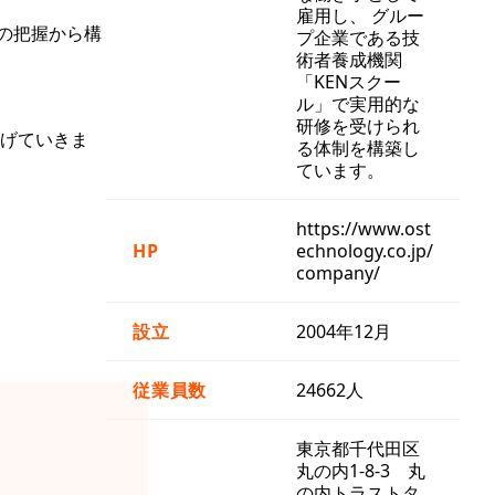
雇用し、 グルー
の把握から構
プ企業である技
術者養成機関
「KENスクー
ル」で実用的な
研修を受けられ
げていきま
る体制を構築し
ています。
https://www.ost
HP
echnology.co.jp/
company/
設立
2004年12月
従業員数
24662人
東京都千代田区
丸の内1-8-3 丸
の内トラストタ