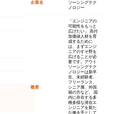
企業名
ソーシングテク
ノロジー
「エンジニアの
可能性をもっと
広げたい」 高付
加価値人材を育
成するために
は、まずエンジ
ニアのすそ野を
広げることが必
要です。アウト
ソーシングテク
ノロジーは新卒
生、未経験者、
フリーランス、
概要
シニア層、外国
籍の方など、 国
内に存在する多
種多様な潜在エ
ンジニアを新た
な働き手として