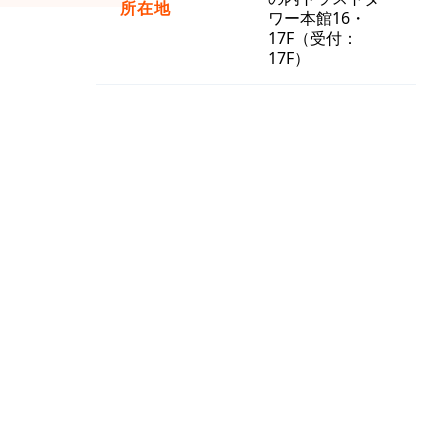
所在地
ワー本館16・
17F（受付：
17F）