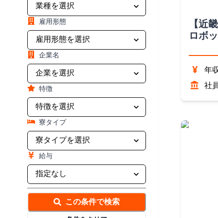
雇用形態
【近畿
ロボッ
県）
企業名
¥
年収
社
特徴
寮タイプ
給与
この条件で検索