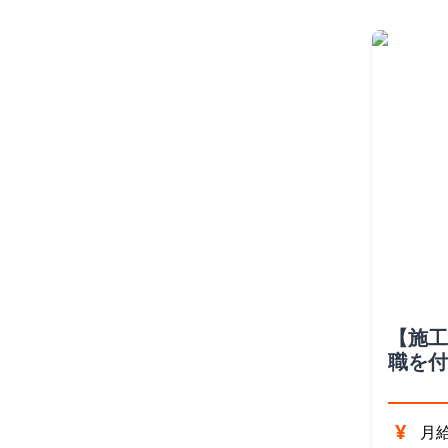
【施工
職を付
全国転
¥
月給