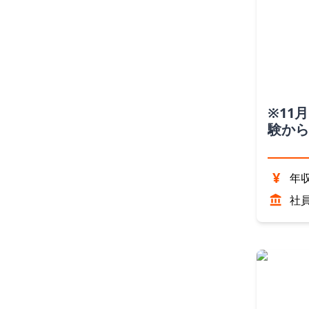
※11
験から
（奈良
¥
年収
社