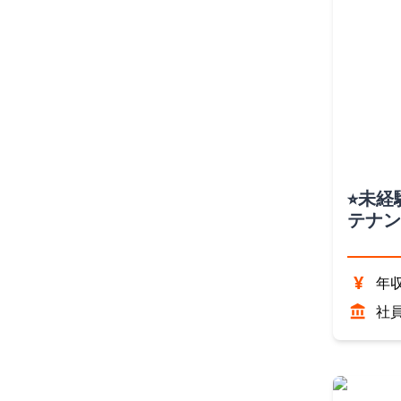
⭐︎未
テナン
¥
年収
社