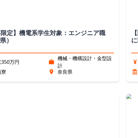
卒限定】機電系学生対象：エンジニア職
【
県）
に
機械・機構設計・金型設
¥
350万円
計
員寮
奈良県