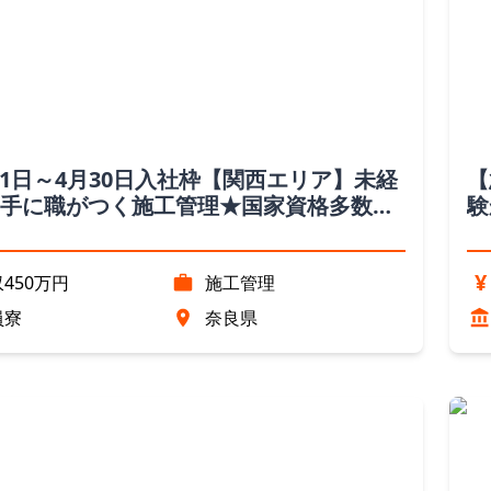
月1日～4月30日入社枠【関西エリア】未経
【
手に職がつく施工管理★国家資格多数
験
県）
ー
¥
450万円
施工管理
員寮
奈良県