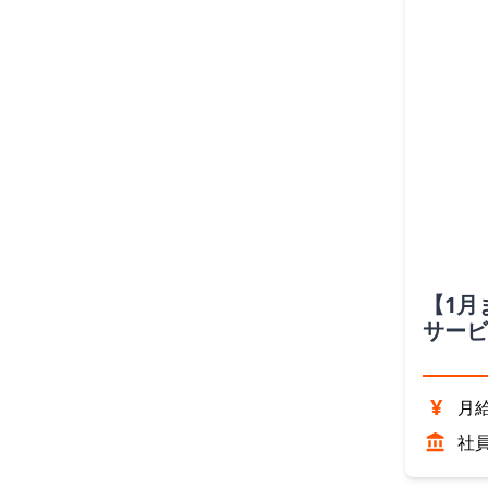
【1月
サービ
業！／
¥
月給
社