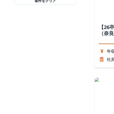
条件をクリア
【26
（奈良
¥
年収
社