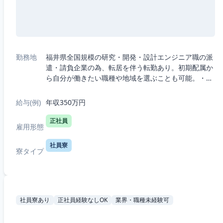
勤務地
福井県全国規模の研究・開発・設計エンジニア職の派
遣・請負企業の為、転居を伴う転勤あり。初期配属か
ら自分が働きたい職種や地域を選ぶことも可能。・5
つの職種から選択：機械、電気電子、半導体、IT、
R&D（化学生物系）・7つの勤務エリアか...
給与(例)
年収350万円
正社員
雇用形態
社員寮
寮タイプ
社員寮あり
正社員経験なしOK
業界・職種未経験可