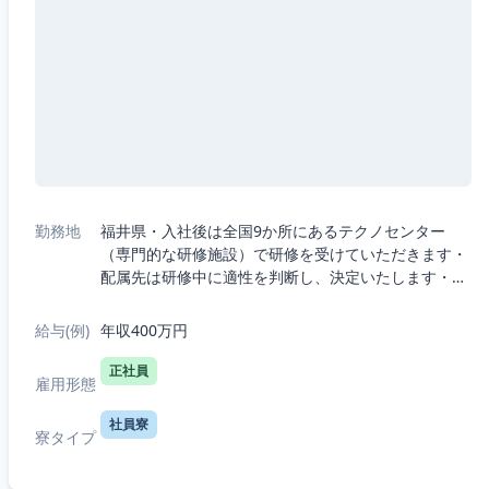
勤務地
福井県・入社後は全国9か所にあるテクノセンター
（専門的な研修施設）で研修を受けていただきます・
配属先は研修中に適性を判断し、決定いたします・転
勤はございます。 通勤圏内の希望は不可ですが、極力
現在お住まいの地方区分での配属となります！・4...
給与(例)
年収400万円
正社員
雇用形態
社員寮
寮タイプ