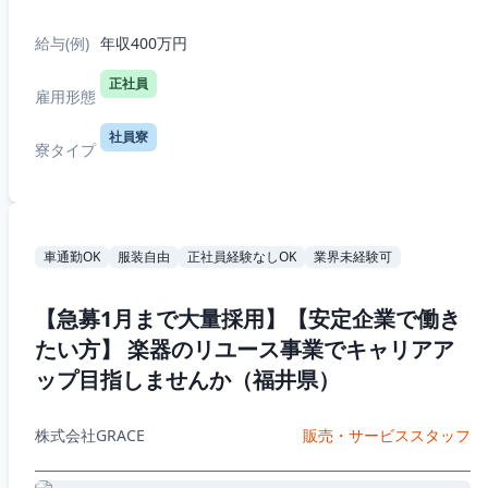
はございます。 通勤圏内の希望は不可ですが、極力現
在お住まいの地方区分での配属となります！ ・...
給与(例)
年収400万円
正社員
雇用形態
社員寮
寮タイプ
車通勤OK
服装自由
正社員経験なしOK
業界未経験可
【急募1月まで大量採用】【安定企業で働き
たい方】 楽器のリユース事業でキャリアア
ップ目指しませんか（福井県）
株式会社GRACE
販売・サービススタッフ