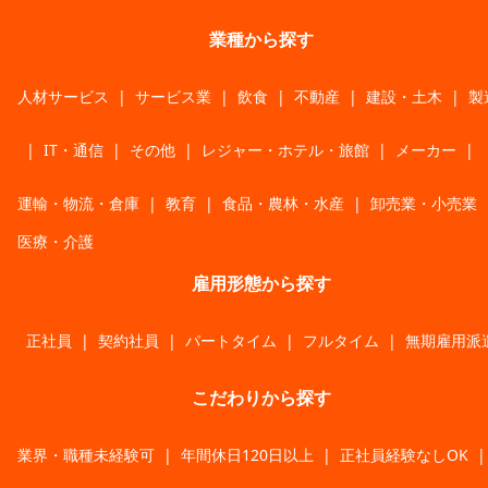
業種から探す
人材サービス
|
サービス業
|
飲食
|
不動産
|
建設・土木
|
製
|
IT・通信
|
その他
|
レジャー・ホテル・旅館
|
メーカー
|
運輸・物流・倉庫
|
教育
|
食品・農林・水産
|
卸売業・小売業
医療・介護
雇用形態から探す
正社員
|
契約社員
|
パートタイム
|
フルタイム
|
無期雇用派
こだわりから探す
業界・職種未経験可
|
年間休日120日以上
|
正社員経験なしOK
|