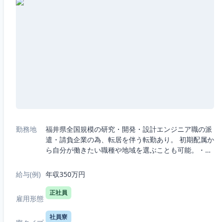
勤務地
福井県全国規模の研究・開発・設計エンジニア職の派
遣・請負企業の為、転居を伴う転勤あり。 初期配属か
ら自分が働きたい職種や地域を選ぶことも可能。・5
つの職種から選択：機械、電気電子、半導体、IT、
R&D（化学生物系）・7つの勤務エリア...
給与(例)
年収350万円
正社員
雇用形態
社員寮