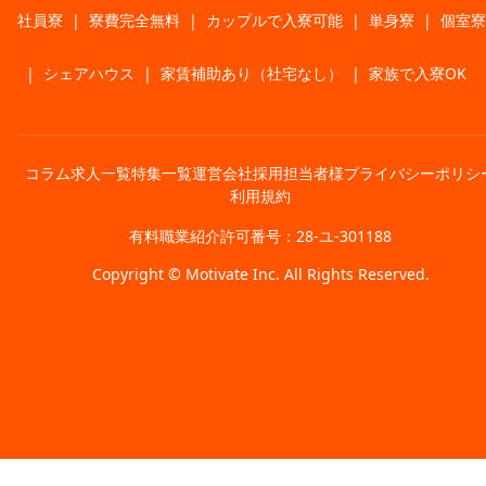
社員寮
|
寮費完全無料
|
カップルで入寮可能
|
単身寮
|
個室寮
|
シェアハウス
|
家賃補助あり（社宅なし）
|
家族で入寮OK
コラム
求人一覧
特集一覧
運営会社
採用担当者様
プライバシーポリシ
利用規約
有料職業紹介許可番号：28-ユ-301188
Copyright © Motivate Inc. All Rights Reserved.