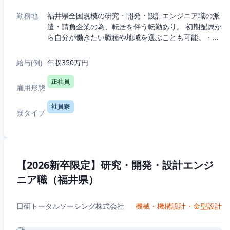
勤務地
福井県全国規模の研究・開発・設計エンジニア職の派
遣・請負企業の為、転居を伴う転勤あり。 初期配属か
ら自分が働きたい職種や地域を選ぶことも可能。・5
つの職種から選択：機械、電気電子、半導体、IT、
R&D（化学生物系）・7つの勤務エリア...
給与(例)
年収350万円
正社員
雇用形態
社員寮
寮タイプ
【2026新卒限定】研究・開発・設計エンジ
ニア職（福井県）
日研トータルソーシング株式会社
機械・機構設計・金型設計