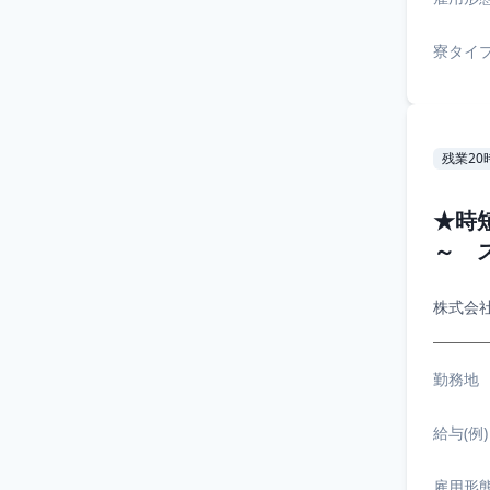
寮タイ
残業20
★時
～ 
株式会
勤務地
給与(例)
雇用形