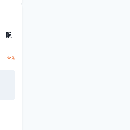
・販
営業