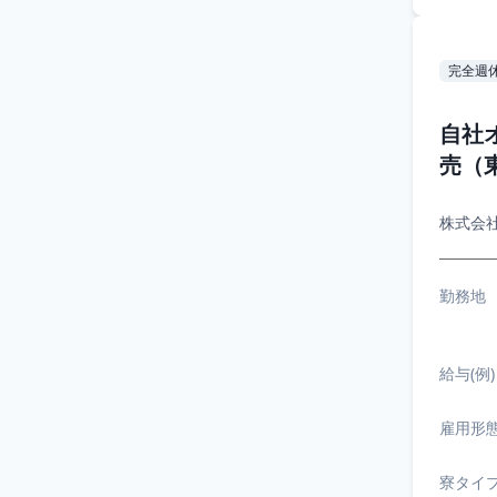
完全週
自社
売（
株式会
勤務地
給与(例)
雇用形
寮タイ