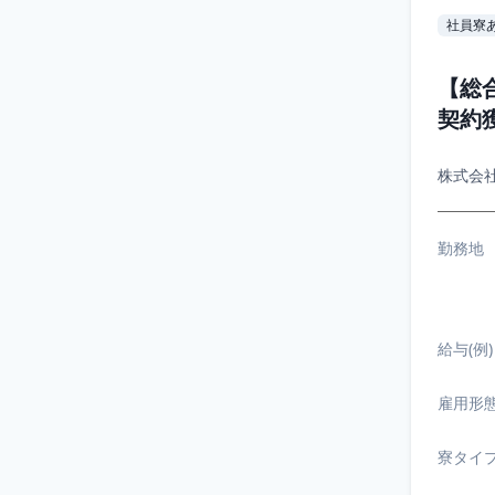
社員寮
【総
契約
株式会
勤務地
給与(例)
雇用形
寮タイ