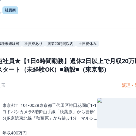
社員寮
プ
職種未経験可
社員寮あり
残業20時間以内
土日祝休み
短社員★【1日6時間勤務】週休2日以上で月収20万
スタート（未経験OK）■新設■（東京都）
社玉
調理・
東京都〒 101-0028東京都千代田区神田花岡町1-1
ヨドバシカメラ8階JR山手線「秋葉原」から徒歩1
分JR京浜東北線「秋葉原」から徒歩1分・マルシ
ョーラーメン ヨドバシAkiba店
年収400万円