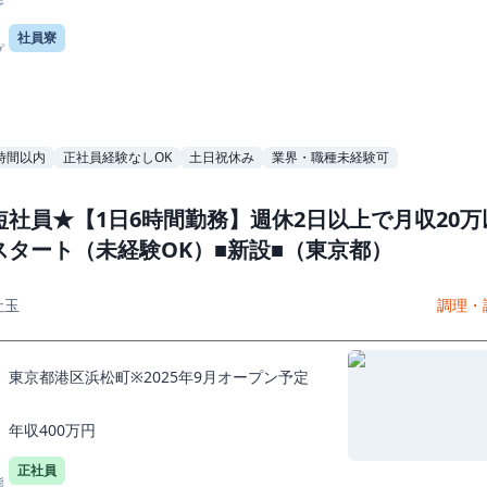
社員寮
プ
時間以内
正社員経験なしOK
土日祝休み
業界・職種未経験可
短社員★【1日6時間勤務】週休2日以上で月収20万
スタート（未経験OK）■新設■（東京都）
社玉
調理・
東京都港区浜松町※2025年9月オープン予定
年収400万円
正社員
態