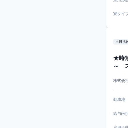
寮タイ
土日祝
★時
～ 
株式会
勤務地
給与(例)
雇用形