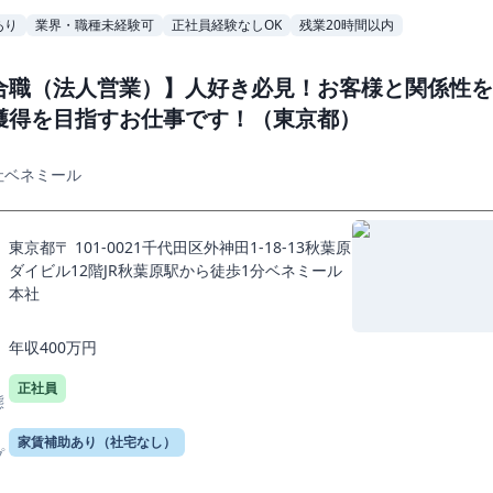
あり
業界・職種未経験可
正社員経験なしOK
残業20時間以内
合職（法人営業）】人好き必見！お客様と関係性を
獲得を目指すお仕事です！（東京都）
社ベネミール
東京都〒 101-0021千代田区外神田1-18-13秋葉原
ダイビル12階JR秋葉原駅から徒歩1分ベネミール
本社
年収400万円
正社員
態
家賃補助あり（社宅なし）
プ