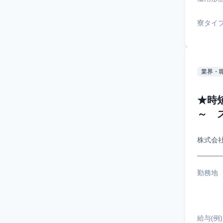
寮タイ
業界・
★時
～ 
株式会
勤務地
給与(例)