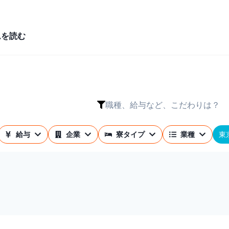
ムを読む
職種、給与など、こだわりは？
東
給与
企業
寮タイプ
業種