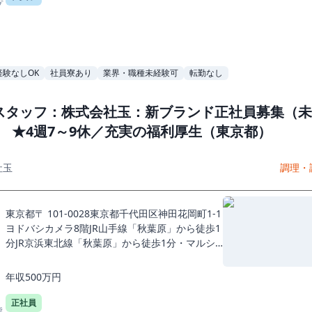
プ
経験なしOK
社員寮あり
業界・職種未経験可
転勤なし
スタッフ：株式会社玉：新ブランド正社員募集（未
） ★4週7～9休／充実の福利厚生（東京都）
社玉
調理・
東京都〒 101-0028東京都千代田区神田花岡町1-1
ヨドバシカメラ8階JR山手線「秋葉原」から徒歩1
分JR京浜東北線「秋葉原」から徒歩1分・マルシ
ョーラーメン ヨドバシAkiba店
年収500万円
正社員
態