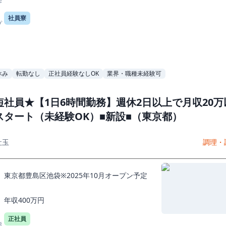
社員寮
プ
休み
転勤なし
正社員経験なしOK
業界・職種未経験可
短社員★【1日6時間勤務】週休2日以上で月収20万
スタート（未経験OK）■新設■（東京都）
社玉
調理・
東京都豊島区池袋※2025年10月オープン予定
年収400万円
正社員
態