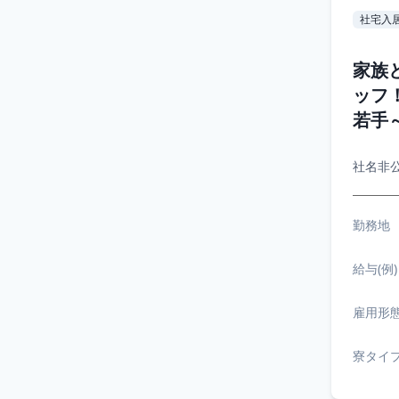
社宅入
家族
ッフ
若手
社名非
勤務地
給与(例)
雇用形
寮タイ