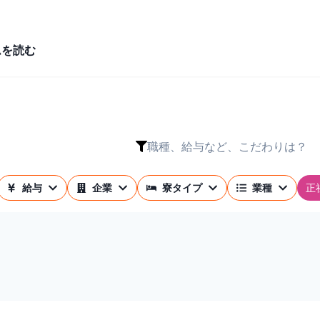
ムを読む
職種、給与など、こだわりは？
正
給与
企業
寮タイプ
業種