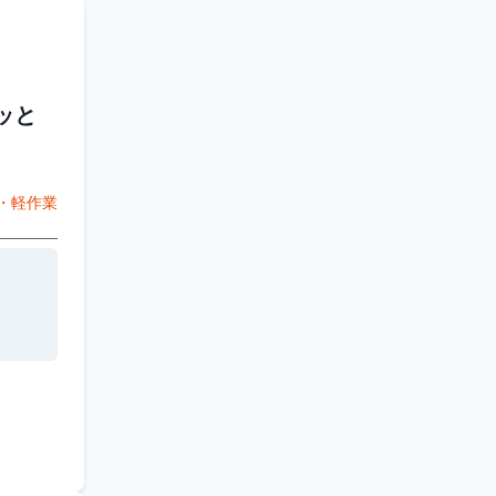
ッと
・軽作業