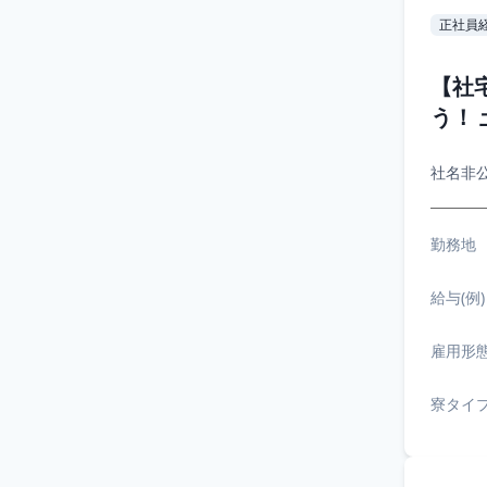
正社員
【社
う！
社名非
勤務地
給与(例)
雇用形
寮タイ