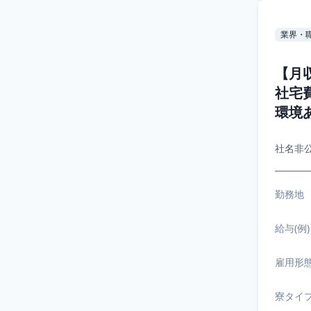
業界・
【月
社宅
環境あ
社名非
勤務地
給与(例)
雇用形
寮タイ