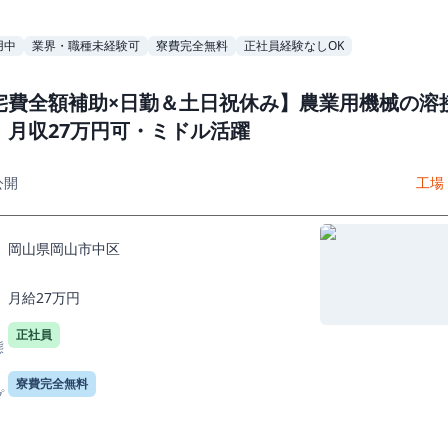
用中
業界・職種未経験可
寮費完全無料
正社員経験なしOK
宅費全額補助×日勤＆土日祝休み】農業用機械の溶
｜月収27万円可・ミドル活躍
公開
工場
岡山県岡山市中区
月給27万円
正社員
態
寮費完全無料
プ