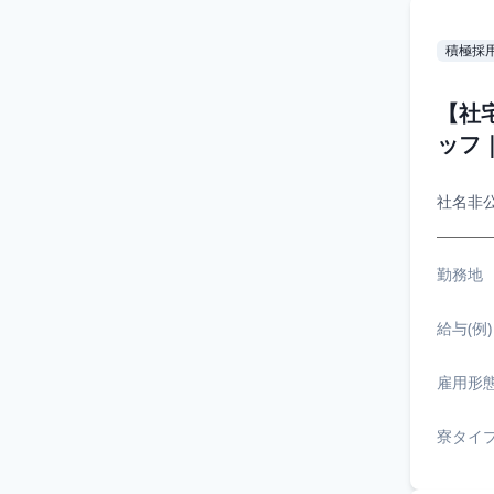
積極採
【社
ッフ
社名非
勤務地
給与(例)
雇用形
寮タイ