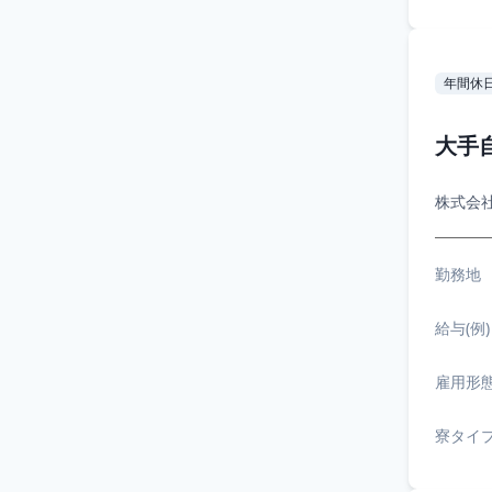
年間休日
大手
株式会
勤務地
給与(例)
雇用形
寮タイ