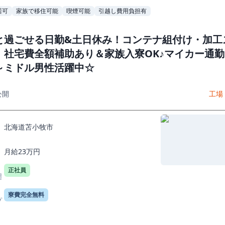
居可
家族で移住可能
喫煙可能
引越し費用負担有
と過ごせる日勤&土日休み！コンテナ組付け・加工
！社宅費全額補助あり＆家族入寮OK♪マイカー通勤
～ミドル男性活躍中☆
公開
工場
北海道苫小牧市
月給23万円
正社員
態
寮費完全無料
プ