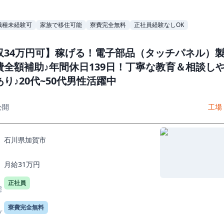
職種未経験可
家族で移住可能
寮費完全無料
正社員経験なしOK
収34万円可】稼げる！電子部品（タッチパネル）
費全額補助♪年間休日139日！丁寧な教育＆相談し
り♪20代~50代男性活躍中
公開
工場
石川県加賀市
月給31万円
正社員
態
寮費完全無料
プ