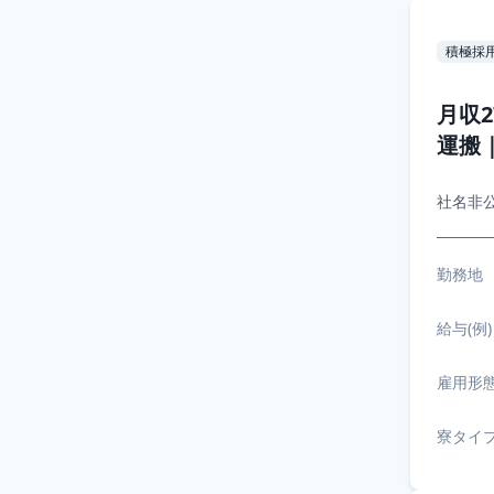
積極採
月収
運搬
社名非
勤務地
給与(例)
雇用形
寮タイ