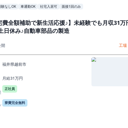
経験なしOK
車通勤OK
社宅入居可
面接1回のみ
宅費全額補助で新生活応援♪】未経験でも月収31万
 土日休み♪自動車部品の製造
公開
工場
福井県越前市
月給31万円
正社員
態
寮費完全無料
プ