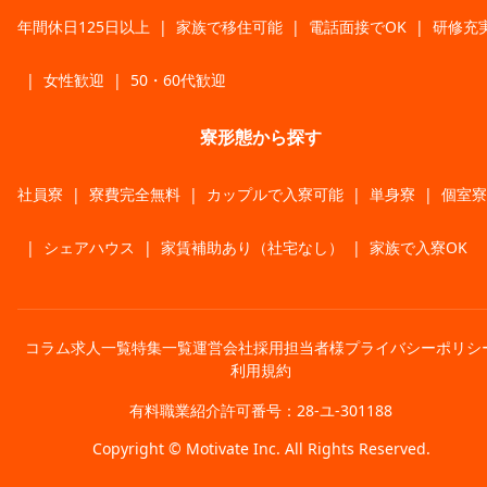
年間休日125日以上
|
家族で移住可能
|
電話面接でOK
|
研修充
|
女性歓迎
|
50・60代歓迎
寮形態から探す
社員寮
|
寮費完全無料
|
カップルで入寮可能
|
単身寮
|
個室寮
|
シェアハウス
|
家賃補助あり（社宅なし）
|
家族で入寮OK
コラム
求人一覧
特集一覧
運営会社
採用担当者様
プライバシーポリシ
利用規約
有料職業紹介許可番号：28-ユ-301188
Copyright © Motivate Inc. All Rights Reserved.