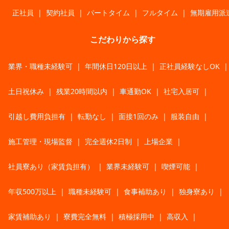
正社員
|
契約社員
|
パートタイム
|
フルタイム
|
無期雇用派
こだわりから探す
業界・職種未経験可
|
年間休日120日以上
|
正社員経験なしOK
|
土日祝休み
|
残業20時間以内
|
車通勤OK
|
社宅入居可
|
引越し費用負担有
|
転勤なし
|
面接1回のみ
|
服装自由
|
施工管理・現場監督
|
完全週休2日制
|
上場企業
|
社員寮あり（家賃負担有）
|
業界未経験可
|
喫煙可能
|
年収500万以上
|
職種未経験可
|
食事補助あり
|
独身寮あり
|
家賃補助あり
|
寮費完全無料
|
積極採用中
|
高収入
|