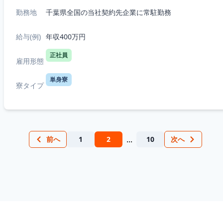
勤務地
千葉県全国の当社契約先企業に常駐勤務
給与(例)
年収400万円
正社員
雇用形態
単身寮
寮タイプ
...
前へ
1
2
10
次へ