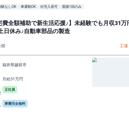
経験なしOK
車通勤OK
社宅入居可
面接1回のみ
宅費全額補助で新生活応援♪】未経験でも月収31万
 土日休み♪自動車部品の製造
公開
工場
福井県越前市
月給31万円
正社員
態
寮費完全無料
プ