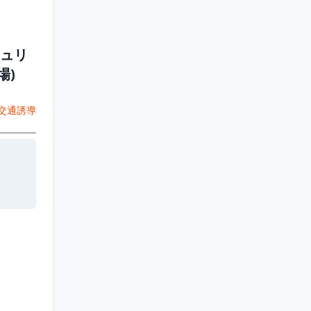
ュリ
場)
交通誘導