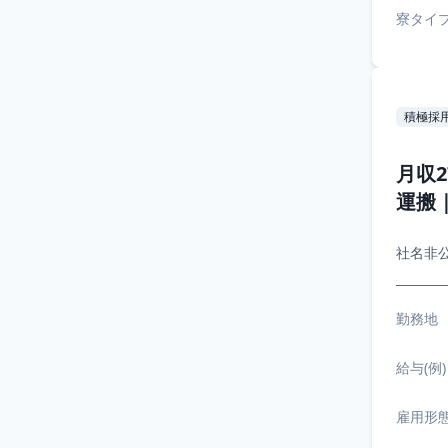
寮タイ
積極採
月収
運搬
社名非
勤務地
給与(例)
雇用形