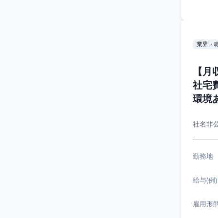
業界・
【月
社宅
環境あ
社名非
勤務地
給与(例)
雇用形