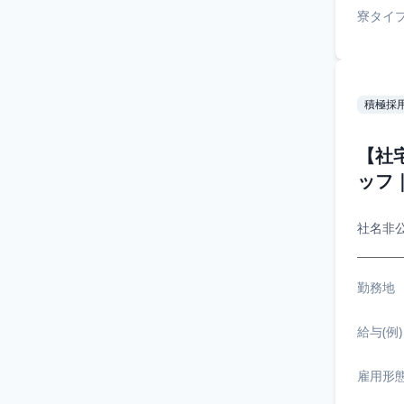
寮タイ
積極採
【社
ッフ
社名非
勤務地
給与(例)
雇用形