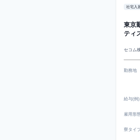
社宅入
東京
ティ
セコム
勤務地
給与(例)
雇用形
寮タイ