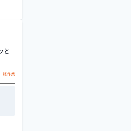
ッと
・軽作業