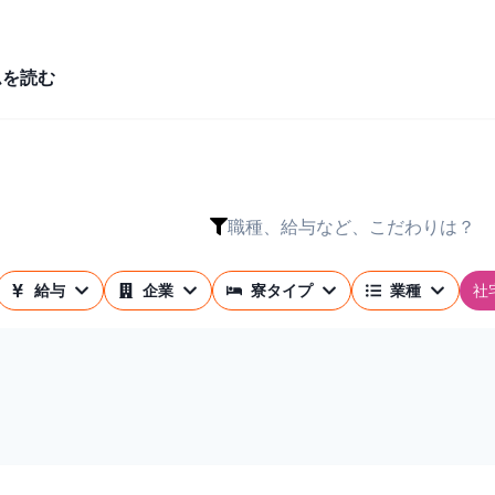
ムを読む
職種、給与など、こだわりは？
社
給与
企業
寮タイプ
業種