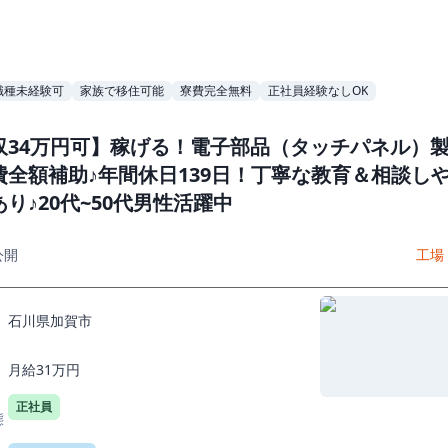
職種未経験可
家族で移住可能
寮費完全無料
正社員経験なしOK
収34万円可】稼げる！電子部品（タッチパネル）
費全額補助♪年間休日139日！丁寧な教育＆相談し
り♪20代~50代男性活躍中
公開
工場
石川県加賀市
月給31万円
正社員
態