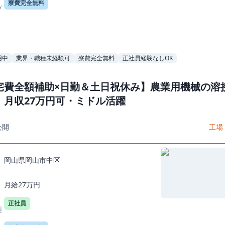
寮費完全無料
プ
用中
業界・職種未経験可
寮費完全無料
正社員経験なしOK
宅費全額補助×日勤＆土日祝休み】農業用機械の溶
｜月収27万円可・ミドル活躍
公開
工場
岡山県岡山市中区
月給27万円
正社員
態