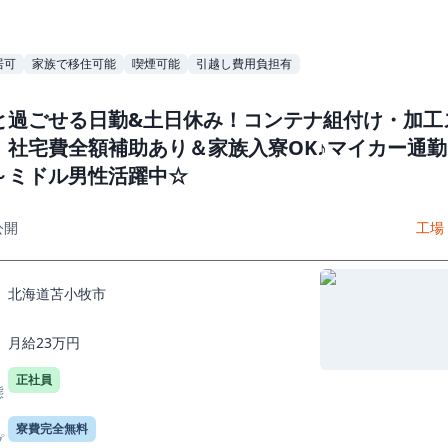
居可
家族で移住可能
喫煙可能
引越し費用負担有
と過ごせる日勤&土日休み！コンテナ組付け・加工
！社宅費全額補助あり＆家族入寮OK♪マイカー通勤
～ミドル男性活躍中☆
公開
工場
北海道苫小牧市
月給23万円
正社員
態
寮費完全無料
プ