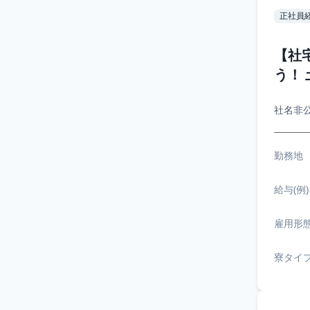
正社員
【社
う！
社名非
勤務地
給与(例)
雇用形
寮タイ