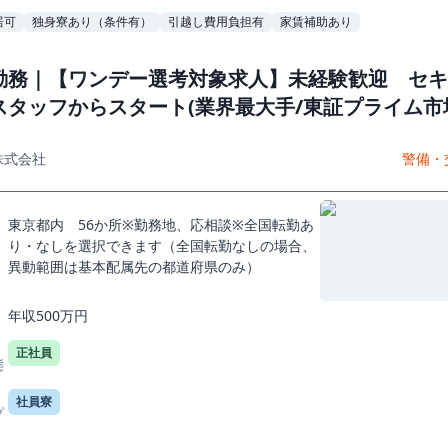
居可
独身寮あり（条件有）
引越し費用負担有
家賃補助あり
勤務｜【ワンデー選考対象求人】未経験歓迎 セキ
スタッフからスタート(業界最大手/東証プライム市
株式会社
警備・
東京都内 56か所※勤務地、応相談※全国転勤あ
り・なしを選択できます（全国転勤なしの場合、
異動範囲は基本配属先の都道府県のみ）
年収500万円
正社員
態
社員寮
プ