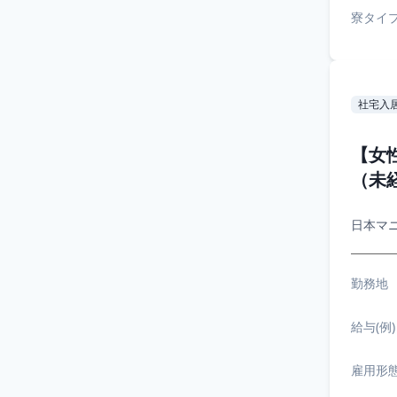
寮タイ
社宅入
【女
（未
日本マ
勤務地
給与(例)
雇用形