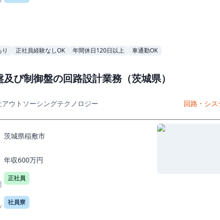
プ
あり
正社員経験なしOK
年間休日120日以上
車通勤OK
盤及び制御盤の回路設計業務（茨城県）
社アウトソーシングテクノロジー
回路・シス
茨城県稲敷市
年収600万円
正社員
態
社員寮
プ