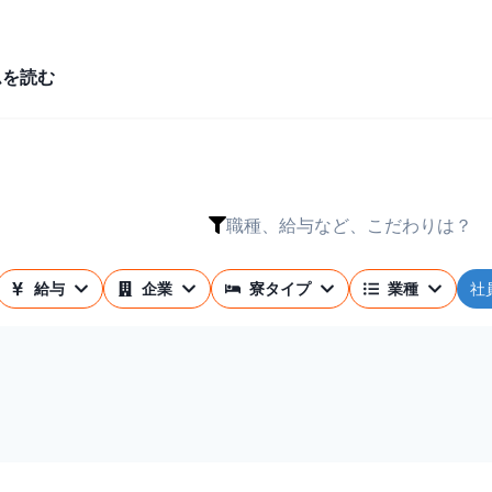
ムを読む
職種、給与など、こだわりは？
社
給与
企業
寮タイプ
業種