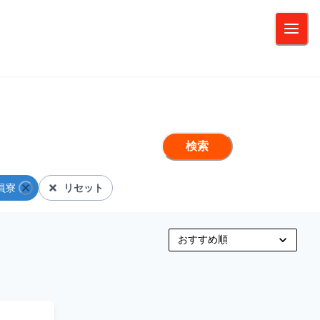
検索
員寮
リセット