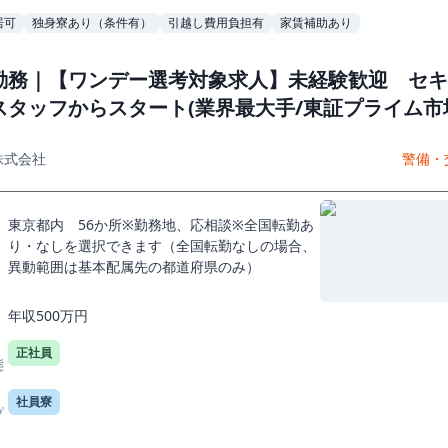
居可
独身寮あり（条件有）
引越し費用負担有
家賃補助あり
勤務｜【ワンデー選考対象求人】未経験歓迎 セキ
スタッフからスタート(業界最大手/東証プライム市
株式会社
警備・
東京都内 56か所※勤務地、応相談※全国転勤あ
り・なしを選択できます（全国転勤なしの場合、
異動範囲は基本配属先の都道府県のみ）
年収500万円
正社員
態
社員寮
プ