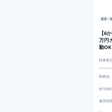
業界・
【6
万円
勤O
社名非
勤務地
給与(例)
雇用形