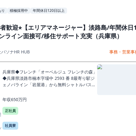
あり
積極採用中
年間休日120日以上
験者歓迎⭐︎【エリアマネージャー】淡路島/年間休日1
オンライン面接可/移住サポート充実（兵庫県）
パソナHR HUB
事務・営業事
兵庫県◆フレンチ「オーベルジュ フレンチの森」
◆兵庫県淡路市楠本字場中 2593 番 8最寄り駅ジ
ェノバライン「岩屋港」から無料シャトルバスあ
り勤務地詳細上記は一例となります。ひとつの店
舗や施設に固定化されることなく、当社の運営す
年収650万円
る淡路島全...
正社員
態
社員寮
プ