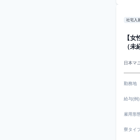
社宅入
【女
（未
日本マ
勤務地
給与(例)
雇用形
寮タイ