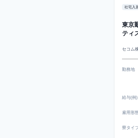
社宅入
東京
ティ
セコム
勤務地
給与(例)
雇用形
寮タイ