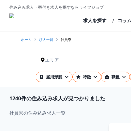
住み込み求人・寮付き求人を探すならライフジョブ
求人を探す
コラ
/
ホーム
求人一覧
社員寮
エリア
雇用形態
特徴
職種
1240
件の住み込み求人が見つかりました
社員寮の住み込み求人一覧