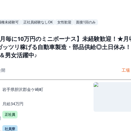
職種未経験可
正社員経験なしOK
女性歓迎
面接1回のみ
か月毎に10万円のミニボーナス】未経験歓迎！★月収
ガッツリ稼げる自動車製造・部品供給◎土日休み！
K＆男女活躍中♪
公開
工場
岩手県胆沢郡金ケ崎町
月給34万円
正社員
態
社員寮