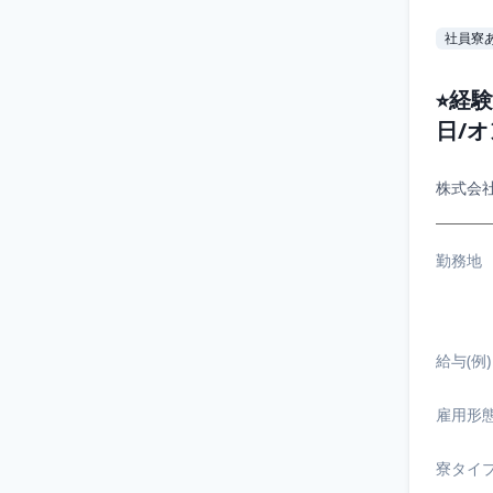
社員寮
⭐︎経
日/
株式会社
勤務地
給与(例)
雇用形
寮タイ