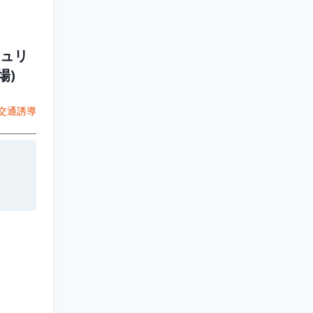
ュリ
場)
交通誘導