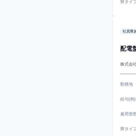
寮タイ
社員寮
配電
株式会
勤務地
給与(例)
雇用形
寮タイ