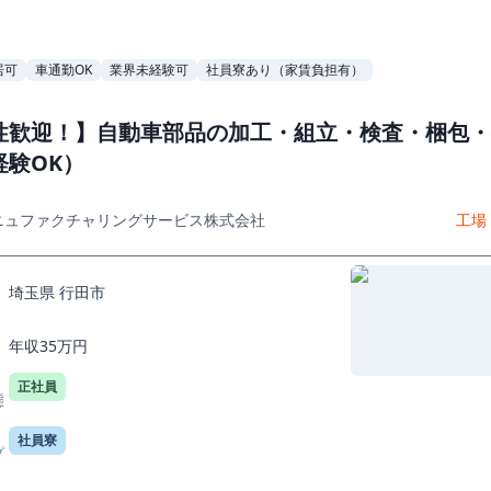
居可
車通勤OK
業界未経験可
社員寮あり（家賃負担有）
性歓迎！】自動車部品の加工・組立・検査・梱包・
経験OK）
ニュファクチャリングサービス株式会社
工場
埼玉県 行田市
年収35万円
正社員
態
社員寮
プ