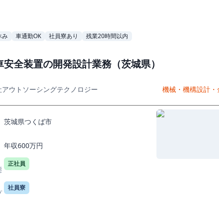
休み
車通勤OK
社員寮あり
残業20時間以内
車安全装置の開発設計業務（茨城県）
社アウトソーシングテクノロジー
機械・機構設計・
茨城県つくば市
年収600万円
正社員
態
社員寮
プ