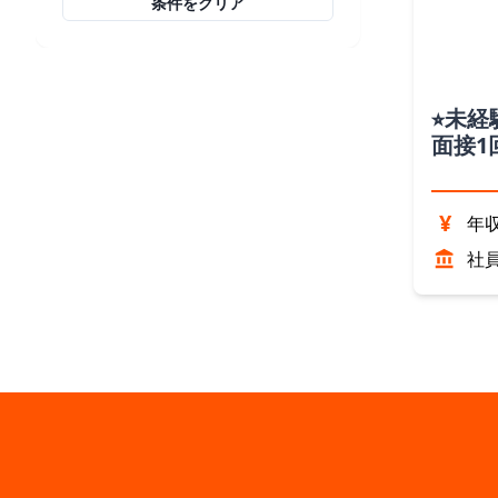
条件をクリア
⭐︎未
面接1
スのお
¥
年収
社