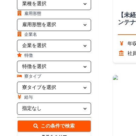
雇用形態
【未経
ンテナ
企業名
¥
年収
社
特徴
寮タイプ
給与
この条件で検索