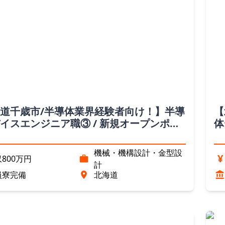
道千歳市/半導体業界経験者向け！】半導
【
イスエンジニア職③ / 新規オープンポジ
体
（北海道）
シ
機械・機構設計・金型設
¥
800万円
計
員寮完備
北海道