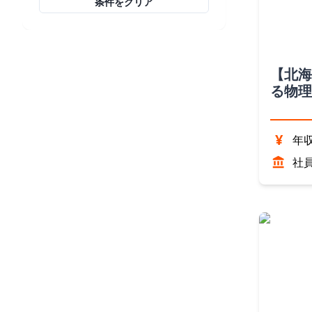
条件をクリア
【北海
る物理
（北海
¥
年収
社