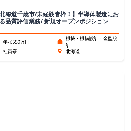
北海道千歳市/未経験者枠！】半導体製造にお
る品質評価業務/ 新規オープンポジション
北海道）
機械・機構設計・金型設
年収550万円
計
社員寮
北海道