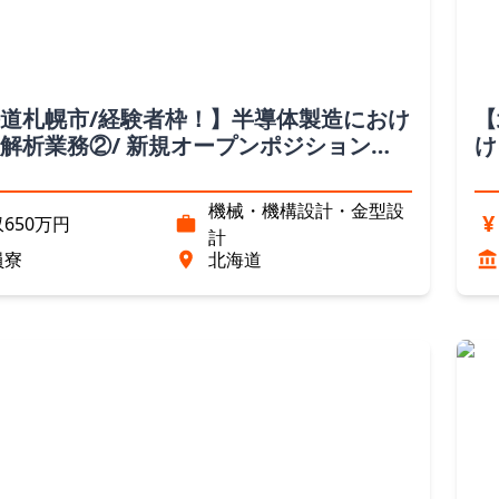
道札幌市/経験者枠！】半導体製造におけ
【
解析業務②/ 新規オープンポジション
け
道）
（
機械・機構設計・金型設
¥
650万円
計
員寮
北海道