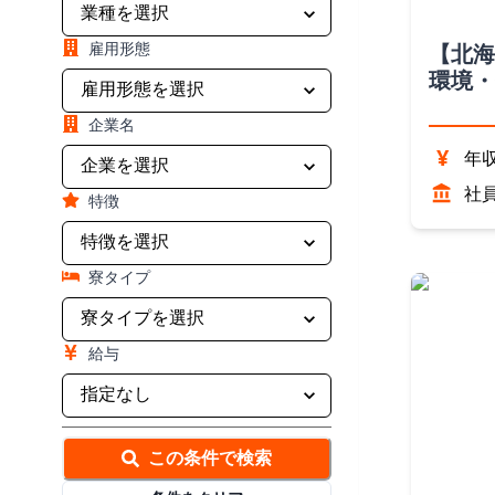
雇用形態
【北海
環境・
（北海
企業名
¥
年収
社
特徴
寮タイプ
給与
この条件で検索