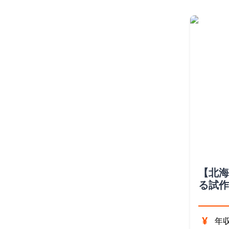
【北海
る試作
ン（北
¥
年収