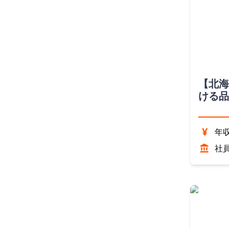
【北海
ける品
（北海
¥
年収
社