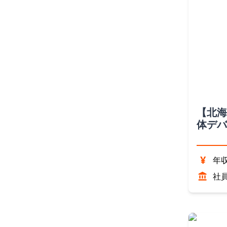
【北海
体デバ
ション
¥
年収
社