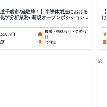
道千歳市/経験枠！】半導体製造における
【
化学分析業務/ 新規オープンポジション
け
道）
（
機械・機構設計・金型設
¥
550万円
計
員寮
北海道