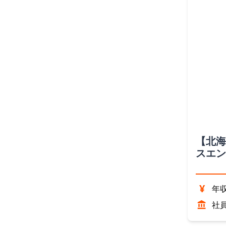
【北海
スエン
（北海
¥
年収
社