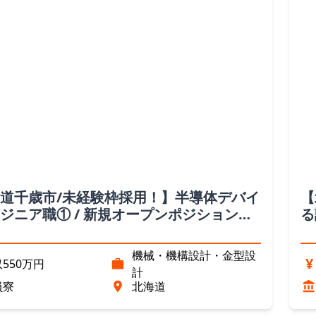
道千歳市/未経験枠採用！】半導体デバイ
【
ジニア職① / 新規オープンポジション
る
道）
ン
機械・機構設計・金型設
¥
550万円
計
員寮
北海道