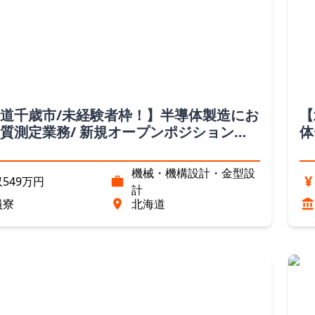
道千歳市/未経験者枠！】半導体製造にお
【
質測定業務/ 新規オープンポジション
体
道）
シ
機械・機構設計・金型設
¥
549万円
計
員寮
北海道