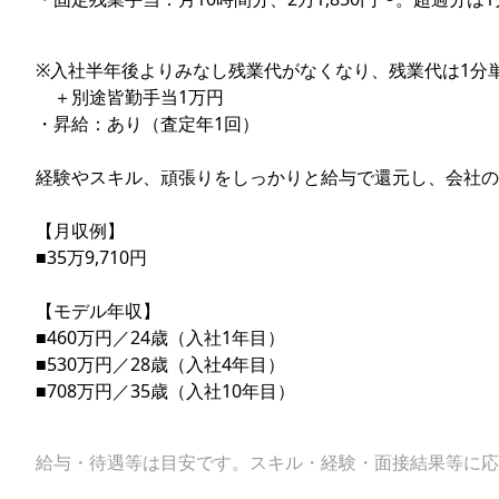
※⼊社半年後よりみなし残業代がなくなり、残業代は1分
＋別途皆勤⼿当1万円
・昇給：あり（査定年1回）
経験やスキル、頑張りをしっかりと給与で還元し、会社の
【⽉収例】
■35万9,710円
【モデル年収】
■460万円／24歳（⼊社1年⽬）
■530万円／28歳（⼊社4年⽬）
■708万円／35歳（⼊社10年⽬）
給与・待遇等は目安です。スキル・経験・面接結果等に応