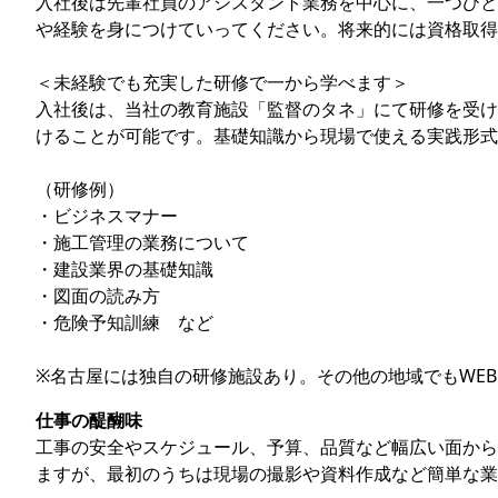
⼊社後は先輩社員のアシスタント業務を中⼼に、⼀つひと
や経験を⾝につけていってください。将来的には資格取得
＜未経験でも充実した研修で一から学べます＞
⼊社後は、当社の教育施設「監督のタネ」にて研修を受け
けることが可能です。基礎知識から現場で使える実践形式
（研修例）
・ビジネスマナー
・施⼯管理の業務について
・建設業界の基礎知識
・図⾯の読み⽅
・危険予知訓練 など
※名古屋には独⾃の研修施設あり。その他の地域でもWE
仕事の醍醐味
工事の安全やスケジュール、予算、品質など幅広い面から
ますが、最初のうちは現場の撮影や資料作成など簡単な業