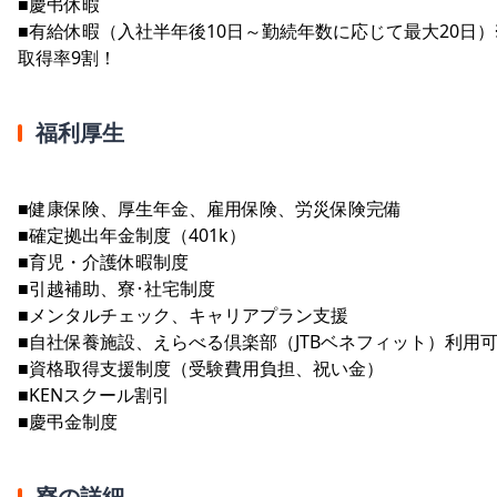
■慶弔休暇
■有給休暇（入社半年後10日～勤続年数に応じて最大20日）
取得率9割！
福利厚生
■健康保険、厚生年金、雇用保険、労災保険完備
■確定拠出年金制度（401k）
■育児・介護休暇制度
■引越補助、寮･社宅制度
■メンタルチェック、キャリアプラン支援
■自社保養施設、えらべる倶楽部（JTBベネフィット）利用
■資格取得支援制度（受験費用負担、祝い金）
■KENスクール割引
■慶弔金制度
寮の詳細