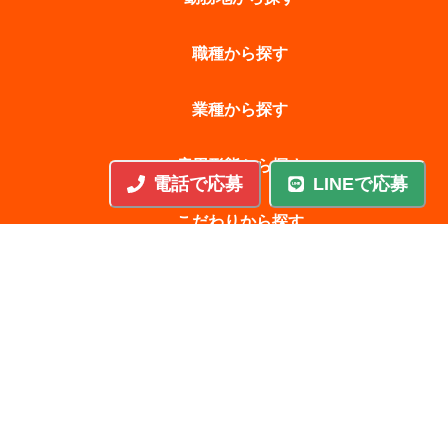
職種から探す
業種から探す
雇用形態から探す
電話で応募
LINEで応募
こだわりから探す
寮形態から探す
コラム
求人一覧
特集一覧
運営会社
採用担当者様
プライバシーポリシ
利用規約
有料職業紹介許可番号：28-ユ-301188